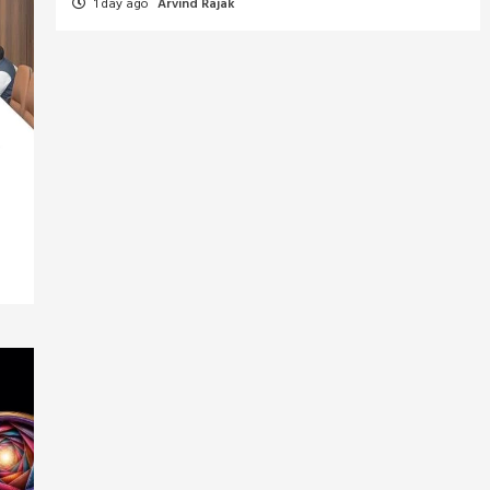
1 day ago
Arvind Rajak