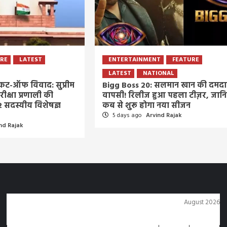
URE
LATEST
ENTERTAINMENT
FEATURE
LATEST
NATIONAL
ट-ऑफ विवाद: सुप्रीम
Bigg Boss 20: सलमान खान की दमदा
परीक्षा प्रणाली की
वापसी! रिलीज हुआ पहला टीज़र, जान
2 सदस्यीय विशेषज्ञ
कब से शुरू होगा नया सीजन
5 days ago
Arvind Rajak
nd Rajak
August 2026
M
T
W
T
F
S
S