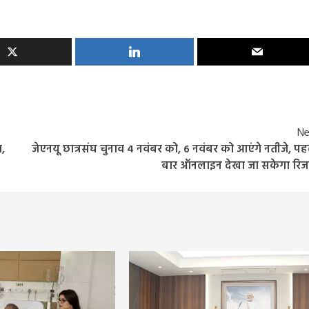
Ne
त,
जेएनयू छात्रसंघ चुनाव 4 नवंबर को, 6 नवंबर को आएंगे नतीजे, प
बार ऑनलाइन देखा जा सकेगा रिज
Entertainment
Feature
Latest
National
Bigg Boss 20: सलमान खान की दमदार वापसी! रिल
हुआ पहला टीज़र, जानिए कब से शुरू होगा नया सीजन