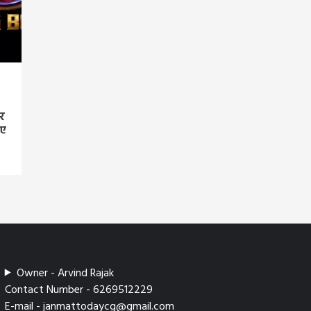
र
िए
Owner - Arvind Rajak
Contact Number - 6269512229
E-mail - janmattodaycg@gmail.com