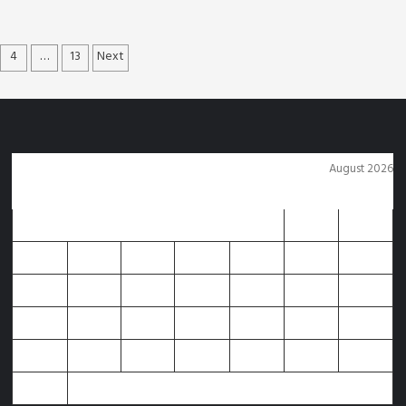
5 days ago
Arvind Rajak
4
…
13
Next
tion
August 2026
M
T
W
T
F
S
S
1
2
3
4
5
6
7
8
9
10
11
12
13
14
15
16
17
18
19
20
21
22
23
24
25
26
27
28
29
30
31