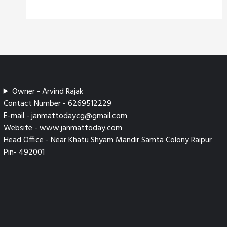
Owner - Arvind Rajak
Contact Number - 6269512229
E-mail - janmattodaycg@gmail.com
Website - www.janmattoday.com
Head Office - Near Khatu Shyam Mandir Samta Colony Raipur
Pin- 492001