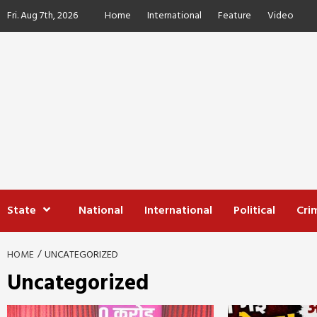
Skip
Fri. Aug 7th, 2026
Home
International
Feature
Video
to
content
State
National
International
Political
Cri
HOME
UNCATEGORIZED
Uncategorized