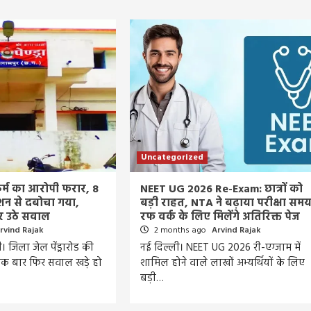
Uncategorized
कर्म का आरोपी फरार, 8
NEET UG 2026 Re-Exam: छात्रों को
टेशन से दबोचा गया,
बड़ी राहत, NTA ने बढ़ाया परीक्षा समय
 पर उठे सवाल
रफ वर्क के लिए मिलेंगे अतिरिक्त पेज
rvind Rajak
2 months ago
Arvind Rajak
ी। जिला जेल पेंड्रारोड की
नई दिल्ली। NEET UG 2026 री-एग्जाम में
Entertainment
Feature
Latest
National
र एक बार फिर सवाल खड़े हो
शामिल होने वाले लाखों अभ्यर्थियों के लिए
बड़ी…
दिग्गज पार्श्व गायिका जमुना रानी का निधन, 88 वर्ष की उ
में ली अंतिम सांस, 6000 से अधिक गीतों को दी थी
आवाज