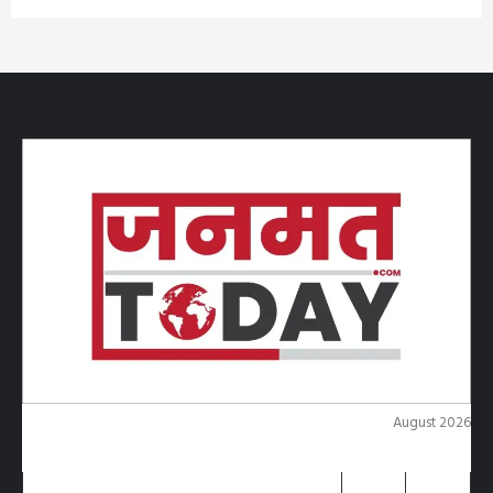
August 2026
M
T
W
T
F
S
S
1
2