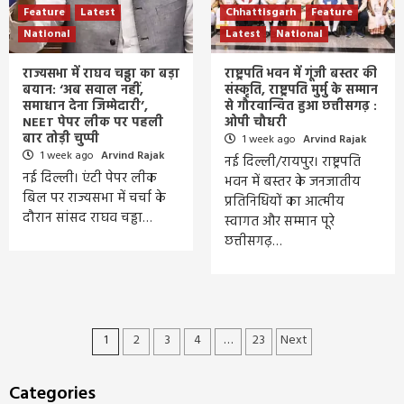
Feature
Latest
Chhattisgarh
Feature
National
Latest
National
राज्यसभा में राघव चड्ढा का बड़ा
राष्ट्रपति भवन में गूंजी बस्तर की
बयान: ‘अब सवाल नहीं,
संस्कृति, राष्ट्रपति मुर्मु के सम्मान
समाधान देना जिम्मेदारी’,
से गौरवान्वित हुआ छत्तीसगढ़ :
NEET पेपर लीक पर पहली
ओपी चौधरी
बार तोड़ी चुप्पी
1 week ago
Arvind Rajak
1 week ago
Arvind Rajak
नई दिल्ली/रायपुर। राष्ट्रपति
नई दिल्ली। एंटी पेपर लीक
भवन में बस्तर के जनजातीय
बिल पर राज्यसभा में चर्चा के
प्रतिनिधियों का आत्मीय
दौरान सांसद राघव चड्ढा…
स्वागत और सम्मान पूरे
छत्तीसगढ़…
Posts
1
2
3
4
…
23
Next
pagination
Categories