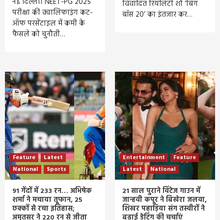
नई दिल्ली। NEET-PG 2025
विवादित रियलिटी शो ‘बिग
परीक्षा की क्वालिफाइंग कट-
बॉस 20’ का इंतजार कर…
ऑफ परसेंटाइल में कमी के
फैसले को चुनौती…
Feature
Latest
Entertainment
Feature
National
Sports
Latest
National
91 गेंदों में 233 रन… अभिषेक
21 साल पुराने विंटेज गाउन में
शर्मा ने मचाया तूफान, 25
जान्हवी कपूर ने बिखेरा जलवा,
छक्कों से रचा इतिहास;
शिखर पहाड़िया संग तस्वीरों ने
अमृतसर ने 220 रन से जीता
बढ़ाई डेटिंग की चर्चाएं