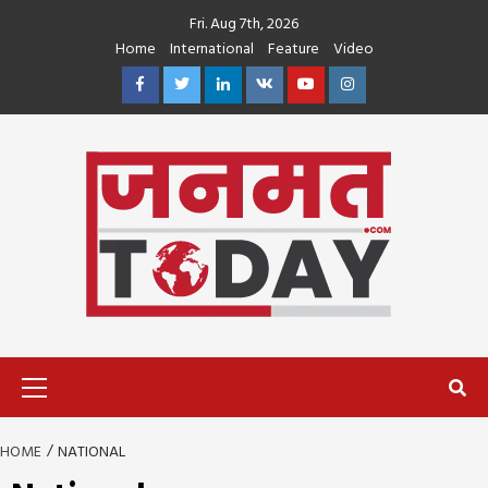
Skip
Fri. Aug 7th, 2026
to
Home
International
Feature
Video
content
Facebook
Twitter
Linkedin
VK
Youtube
Instagram
Primary
Menu
HOME
NATIONAL