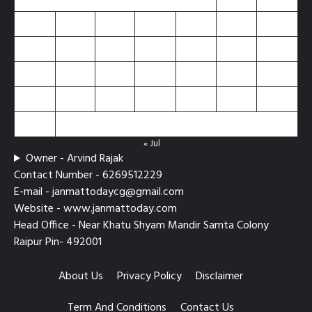
3
4
5
6
7
8
9
10
11
12
13
14
15
16
17
18
19
20
21
22
23
24
25
26
27
28
29
30
31
« Jul
Owner - Arvind Rajak
Contact Number - 6269512229
E-mail - janmattodaycg@gmail.com
Website - www.janmattoday.com
Head Office - Near Khatu Shyam Mandir Samta Colony
Raipur Pin- 492001
About Us
Privacy Policy
Disclaimer
Term And Conditions
Contact Us