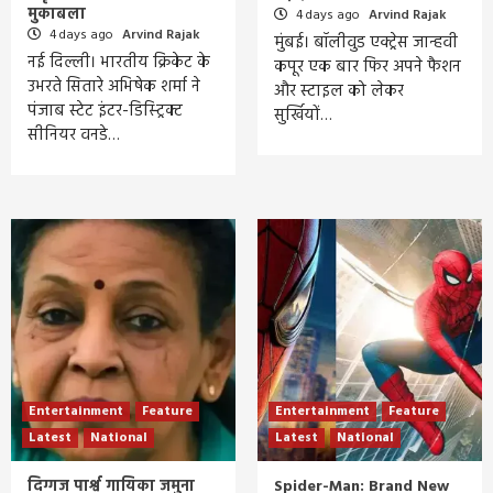
मुकाबला
4 days ago
Arvind Rajak
4 days ago
Arvind Rajak
मुंबई। बॉलीवुड एक्ट्रेस जान्हवी
नई दिल्ली। भारतीय क्रिकेट के
कपूर एक बार फिर अपने फैशन
उभरते सितारे अभिषेक शर्मा ने
और स्टाइल को लेकर
पंजाब स्टेट इंटर-डिस्ट्रिक्ट
सुर्खियों…
सीनियर वनडे…
Entertainment
Feature
Entertainment
Feature
Latest
National
Latest
National
दिग्गज पार्श्व गायिका जमुना
Spider-Man: Brand New