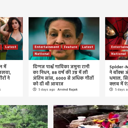
e
Latest
Entertainment
Feature
Latest
Entertai
National
National
 में
दिग्गज पार्श्व गायिका जमुना रानी
Spider-
 जलवा,
का निधन, 88 वर्ष की उम्र में ली
ने बॉक्स
रों ने
अंतिम सांस, 6000 से अधिक गीतों
धमाल, सिर्
को दी थी आवाज
क्लब में एंट
k
5 days ago
Arvind Rajak
5 days 