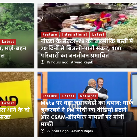
Feature
International
Latest
नोएडा के सेक्टर-78 की वाल्मीकि बस्ती में
Latest
ला, भाई-बहन
20 दिनों से बिजली-पानी संकट, 400
यल
परिवारों का जनजीवन प्रभावित
18 hours ago
Arvind Rajak
Feature
Latest
National
Latest
Meta पर बढ़ा जवाबदेही का दबाव: मार्क
Latest
नी हमला, भाई-बहन की मौत; 3 ग्रामीण गंभीर
रा थाने के दो
जुकरबर्ग ने PM मोदी का वीडियो हटाने
 सख्त
और CSAM-डीपफेक मामलों पर मांगी
माफी
22 hours ago
Arvind Rajak