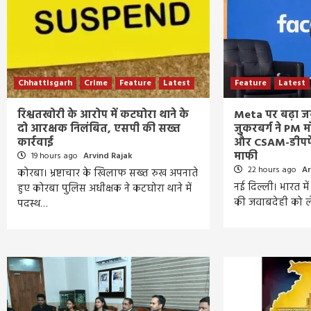
Chhattisgarh
Crime
Feature
Latest
Feature
Latest
रिश्वतखोरी के आरोप में कटघोरा थाने के
Meta पर बढ़ा जव
दो आरक्षक निलंबित, एसपी की सख्त
जुकरबर्ग ने PM म
कार्रवाई
और CSAM-डीपफेक
माफी
19 hours ago
Arvind Rajak
22 hours ago
Ar
कोरबा। भ्रष्टाचार के खिलाफ सख्त रुख अपनाते
नई दिल्ली। भारत मे
हुए कोरबा पुलिस अधीक्षक ने कटघोरा थाने में
की जवाबदेही को 
पदस्थ…