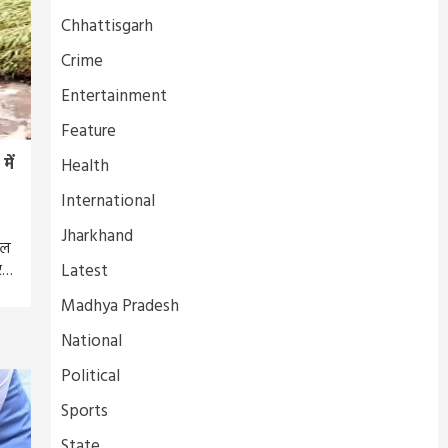
Chhattisgarh
Crime
Entertainment
Feature
में
Health
International
Jharkhand
िल
Latest
ीर…
Madhya Pradesh
National
Political
Sports
State