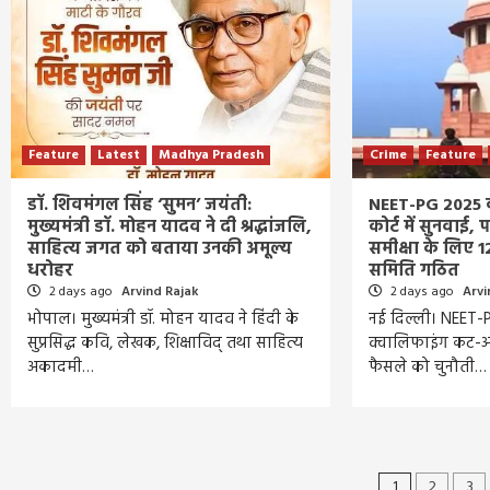
Feature
Latest
Madhya Pradesh
Crime
Feature
डॉ. शिवमंगल सिंह ‘सुमन’ जयंती:
NEET-PG 2025 क
मुख्यमंत्री डॉ. मोहन यादव ने दी श्रद्धांजलि,
कोर्ट में सुनवाई, 
साहित्य जगत को बताया उनकी अमूल्य
समीक्षा के लिए 1
धरोहर
समिति गठित
2 days ago
Arvind Rajak
2 days ago
Arvi
भोपाल। मुख्यमंत्री डॉ. मोहन यादव ने हिंदी के
नई दिल्ली। NEET-P
सुप्रसिद्ध कवि, लेखक, शिक्षाविद् तथा साहित्य
क्वालिफाइंग कट-ऑ
अकादमी…
फैसले को चुनौती…
1
2
3