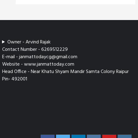
Owner - Arvind Rajak
Contact Number - 6269512229
E-mail - janmattodaycg@gmail.com
Website - www.janmattoday.com
Head Office - Near Khatu Shyam Mandir Samta Colony Raipur
Pin- 492001