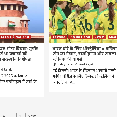
Latest
National
Feature
International
Latest
Spor
ट-ऑफ विवाद: सुप्रीम
भारत दौरे के लिए ऑस्ट्रेलिया A महिला
परीक्षा प्रणाली की
टीम का ऐलान, डार्सी ब्राउन और टायला
2 सदस्यीय विशेषज्ञ
व्लेमिंक की वापसी
2 days ago
Arvind Rajak
nd Rajak
नई दिल्ली। भारत के खिलाफ आगामी मल्टी
G 2025 परीक्षा की
फॉर्मेट सीरीज के लिए क्रिकेट ऑस्ट्रेलिया ने
फ परसेंटाइल में कमी के
ऑस्ट्रेलिया A…
Entertainment
Feature
Latest
National
दिग्गज पार्श्व गायिका जमुना रानी का निधन, 88 वर्ष की उ
में ली अंतिम सांस, 6000 से अधिक गीतों को दी थी
आवाज
5 days ago
Arvind Rajak
4
…
186
Next