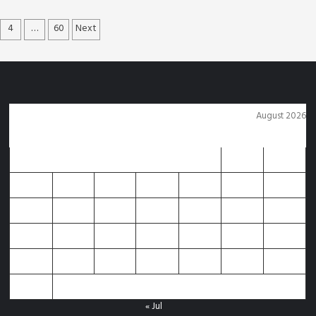
5 days ago
Arvind Rajak
4
…
60
Next
tion
August 2026
M
T
W
T
F
S
S
1
2
3
4
5
6
7
8
9
10
11
12
13
14
15
16
17
18
19
20
21
22
23
24
25
26
27
28
29
30
31
« Jul