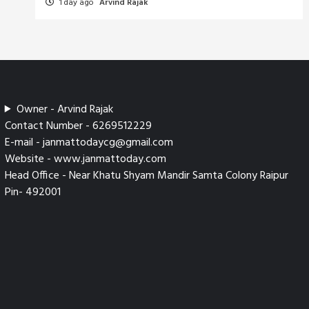
1 day ago
Arvind Rajak
Owner - Arvind Rajak
Contact Number - 6269512229
E-mail - janmattodaycg@gmail.com
Website - www.janmattoday.com
Head Office - Near Khatu Shyam Mandir Samta Colony Raipur
Pin- 492001