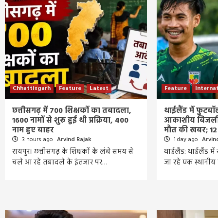
Chhattisgarh
Feature
Latest
Feature
Interna
छत्तीसगढ़ में 700 शिक्षकों का तबादला,
थाईलैंड में फुटब
1600 नामों से शुरू हुई थी प्रक्रिया, 400
आकाशीय बिजली 
नाम हुए बाहर
मौत की खबर; 12
3 hours ago
Arvind Rajak
1 day ago
Arvin
रायपुर। छत्तीसगढ़ के शिक्षकों के लंबे समय से
थाईलैंड: थाईलैंड म
चले आ रहे तबादले के इंतजार पर…
जा रहे एक स्थानी