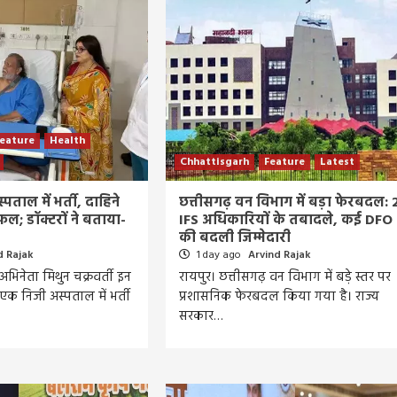
eature
Health
Chhattisgarh
Feature
Latest
्पताल में भर्ती, दाहिने
छत्तीसगढ़ वन विभाग में बड़ा फेरबदल: 
ल; डॉक्टरों ने बताया-
IFS अधिकारियों के तबादले, कई DFO
की बदली जिम्मेदारी
d Rajak
1 day ago
Arvind Rajak
भिनेता मिथुन चक्रवर्ती इन
रायपुर। छत्तीसगढ़ वन विभाग में बड़े स्तर पर
क निजी अस्पताल में भर्ती
प्रशासनिक फेरबदल किया गया है। राज्य
सरकार…