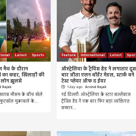
tional
Latest
Sports
Feature
International
Latest
Spor
ॉल मैच के दौरान
ऑस्ट्रेलिया के ट्रैविस हेड ने लगातार दू
का कहर, खिलाड़ी की
बार जीता एलन बॉर्डर मेडल, स्टार्क बने
 लोग झुलसे
टेस्ट प्लेयर ऑफ द ईयर
d Rajak
1 day ago
Arvind Rajak
ें खराब मौसम के बीच खेले
नई दिल्ली: ऑस्ट्रेलिया के स्टार बल्लेबाज
य फुटबॉल मुकाबले के…
ट्रैविस हेड ने एक बार फिर बड़ा व्यक्तिगत
सम्मान…