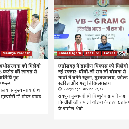
Madhya Pradesh
Chhattisgarh
Feature
Latest
िक अधोसंरचना को मिलेगी
छत्तीसगढ़ में ग्रामीण विकास को मिलेगी
6 करोड़ की लागत से
नई रफ्तार: वीबी-जी राम जी योजना से
 अतिथि गृह
गांवों में बनेंगे स्कूल, पुस्तकालय, कोल्ड
स्टोरेज और पशु चिकित्सालय
d Rajak
2 days ago
Arvind Rajak
यायालय के मुख्य न्यायाधीश
रायपुर। मुख्यमंत्री श्री विष्णुदेव साय ने कहा
 मुख्यमंत्री डॉ. मोहन यादव
कि वीबी-जी राम जी योजना के तहत छत्तीस
Entertainment
Feature
Latest
National
के ग्रामीण क्षेत्रों…
Bigg Boss 20: सलमान खान की दमदार वापसी! रिल
हुआ पहला टीज़र, जानिए कब से शुरू होगा नया सीजन