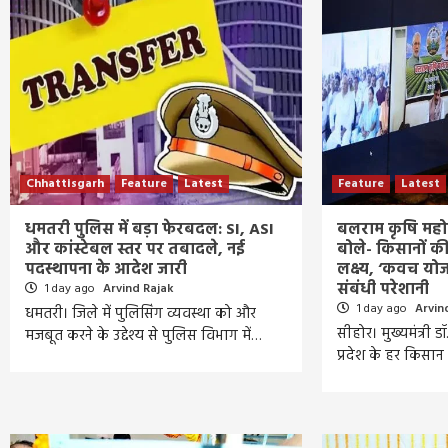
Chhattisgarh
Feature
Latest
Feature
Latest
धमतरी पुलिस में बड़ा फेरबदल: SI, ASI
बलराम कृषि महो
और कांस्टेबल स्तर पर तबादले, नई
बोले- किसानों की
पदस्थापना के आदेश जारी
लक्ष्य, ‘कवच यो
संबंधी परेशानी
1 day ago
Arvind Rajak
1 day ago
Arvin
धमतरी। जिले में पुलिसिंग व्यवस्था को और
सीहोर। मुख्यमंत्री
मजबूत करने के उद्देश्य से पुलिस विभाग में…
प्रदेश के हर किस