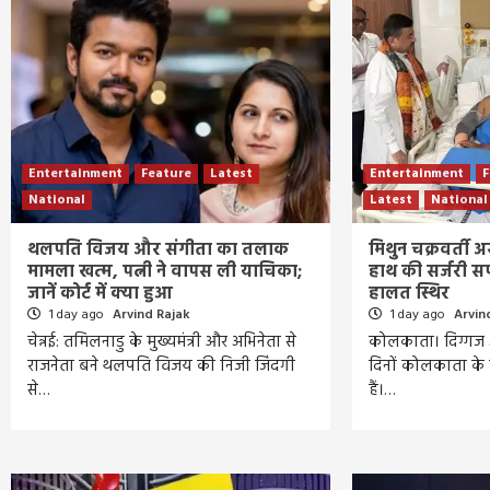
Entertainment
Feature
Latest
Entertainment
F
National
Latest
National
थलपति विजय और संगीता का तलाक
मिथुन चक्रवर्ती अस
मामला खत्म, पत्नी ने वापस ली याचिका;
हाथ की सर्जरी सफ
जानें कोर्ट में क्या हुआ
हालत स्थिर
1 day ago
Arvind Rajak
1 day ago
Arvin
चेन्नई: तमिलनाडु के मुख्यमंत्री और अभिनेता से
कोलकाता। दिग्गज अ
राजनेता बने थलपति विजय की निजी जिंदगी
दिनों कोलकाता के ए
से…
हैं।…