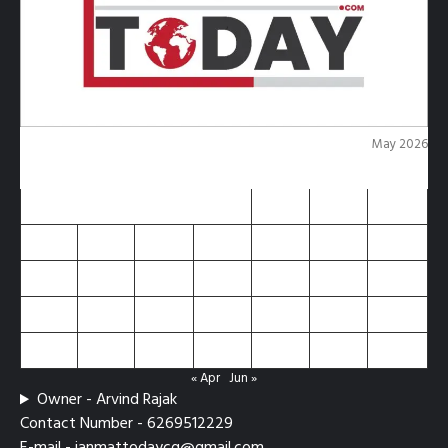
May 2026
M
T
W
T
F
S
S
1
2
3
4
5
6
7
8
9
10
11
12
13
14
15
16
17
18
19
20
21
22
23
24
25
26
27
28
29
30
31
« Apr
Jun »
Owner - Arvind Rajak
Contact Number - 6269512229