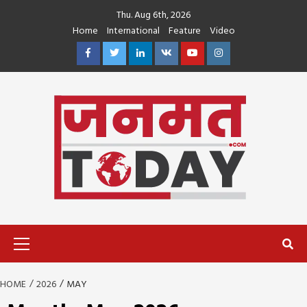
Skip
Thu. Aug 6th, 2026
to
Home
International
Feature
Video
content
Facebook
Twitter
Linkedin
VK
Youtube
Instagram
Primary
Menu
HOME
2026
MAY