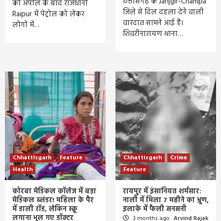
छत्तीसगढ़ के Janjgir-Champa
की अपील के बाद राजधानी
जिले से दिल दहला देने वाली
Raipur में पेट्रोल को लेकर
वारदात सामने आई है।
लोगों में…
शिवरीनारायण थाना…
Chhattisgarh
Feature
Chhattisgarh
Crime
Health
Feature
कोरबा मेडिकल कॉलेज में बड़ा
रायपुर में इंसानियत शर्मसार:
मेडिकल ब्लंडर! महिला के पैर
नाली में मिला 7 महीने का भ्रूण,
में डाली रॉड, लेकिन स्क्रू
इलाके में फैली सनसनी
लगाना भूल गए डॉक्टर
3 months ago
Arvind Rajak