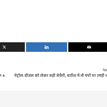
Ne
े 4
पेट्रोल-डीजल को लेकर बढ़ी बेचैनी, बारिश में भी पंपों पर उमड़ी भ
Entertainment
Feature
Latest
National
दिग्गज पार्श्व गायिका जमुना रानी का निधन, 88 वर्ष की उ
में ली अंतिम सांस, 6000 से अधिक गीतों को दी थी