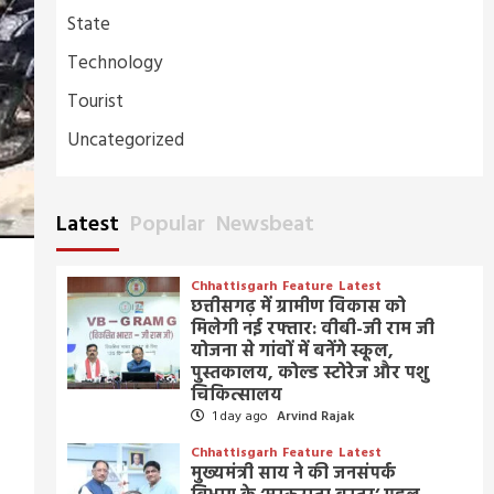
State
Technology
Tourist
Uncategorized
Latest
Popular
Newsbeat
Chhattisgarh
Feature
Latest
छत्तीसगढ़ में ग्रामीण विकास को
मिलेगी नई रफ्तार: वीबी-जी राम जी
योजना से गांवों में बनेंगे स्कूल,
पुस्तकालय, कोल्ड स्टोरेज और पशु
चिकित्सालय
1 day ago
Arvind Rajak
Chhattisgarh
Feature
Latest
मुख्यमंत्री साय ने की जनसंपर्क