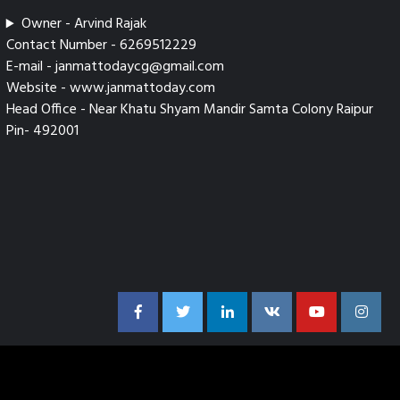
Owner - Arvind Rajak
Contact Number - 6269512229
E-mail - janmattodaycg@gmail.com
Website - www.janmattoday.com
Head Office - Near Khatu Shyam Mandir Samta Colony Raipur
Pin- 492001
Facebook
Twitter
Linkedin
VK
Youtube
Instag