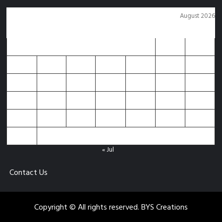
August 2026
M
T
W
T
F
S
S
1
2
3
4
5
6
7
8
9
10
11
12
13
14
15
16
17
18
19
20
21
22
23
24
25
26
27
28
29
30
31
« Jul
Contact Us
Copyright © All rights reserved. BYS Creations