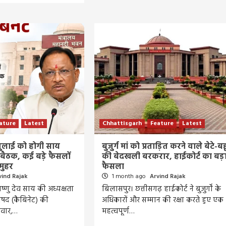
ature
Latest
Chhattisgarh
Feature
Latest
 जुलाई को होगी साय
बुजुर्ग मां को प्रताड़ित करने वाले बेटे-बह
बैठक, कई बड़े फैसलों
की बेदखली बरकरार, हाईकोर्ट का बड़
मुहर
फैसला
vind Rajak
1 month ago
Arvind Rajak
Entertainment
Feature
Latest
National
विष्णु देव साय की अध्यक्षता
बिलासपुर। छत्तीसगढ़ हाईकोर्ट ने बुजुर्गों के
परिषद (कैबिनेट) की
अधिकारों और सम्मान की रक्षा करते हुए एक
Bigg Boss 20: सलमान खान की दमदार वापसी! रिल
धवार,…
महत्वपूर्ण…
हुआ पहला टीज़र, जानिए कब से शुरू होगा नया सीजन