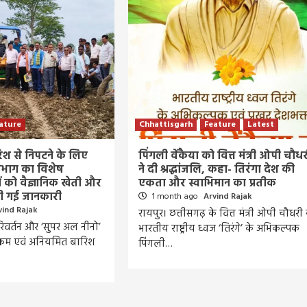
ature
Chhattisgarh
Feature
Latest
श से निपटने के लिए
पिंगली वेंकैया को वित्त मंत्री ओपी चौध
विभाग का विशेष
ने दी श्रद्धांजलि, कहा- तिरंगा देश की
ों को वैज्ञानिक खेती और
एकता और स्वाभिमान का प्रतीक
ी गई जानकारी
1 month ago
Arvind Rajak
vind Rajak
रायपुर। छत्तीसगढ़ के वित्त मंत्री ओपी चौधरी 
वर्तन और ‘सुपर अल नीनो’
भारतीय राष्ट्रीय ध्वज ‘तिरंगे’ के अभिकल्पक
कम एवं अनियमित बारिश
पिंगली…