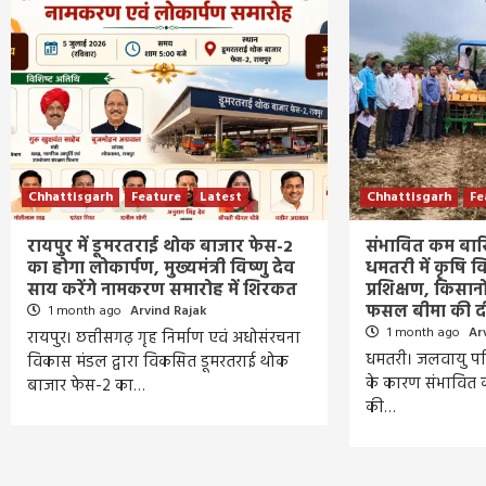
Chhattisgarh
Feature
Latest
Chhattisgarh
Fe
रायपुर में डूमरतराई थोक बाजार फेस-2
संभावित कम बारि
का होगा लोकार्पण, मुख्यमंत्री विष्णु देव
धमतरी में कृषि 
साय करेंगे नामकरण समारोह में शिरकत
प्रशिक्षण, किसान
फसल बीमा की द
1 month ago
Arvind Rajak
1 month ago
Ar
रायपुर। छत्तीसगढ़ गृह निर्माण एवं अधोसंरचना
धमतरी। जलवायु परि
विकास मंडल द्वारा विकसित डूमरतराई थोक
के कारण संभावित 
बाजार फेस-2 का…
की…