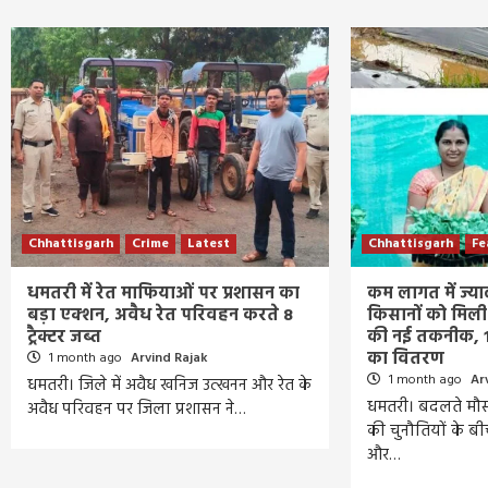
Chhattisgarh
Crime
Latest
Chhattisgarh
Fe
धमतरी में रेत माफियाओं पर प्रशासन का
कम लागत में ज्या
बड़ा एक्शन, अवैध रेत परिवहन करते 8
किसानों को मिली ग
ट्रैक्टर जब्त
की नई तकनीक, 1
का वितरण
1 month ago
Arvind Rajak
1 month ago
Ar
धमतरी। जिले में अवैध खनिज उत्खनन और रेत के
धमतरी। बदलते मौस
अवैध परिवहन पर जिला प्रशासन ने…
की चुनौतियों के ब
और…