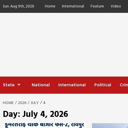
Skip
Sun. Aug 9th, 2026
Home
International
Feature
Video
to
content
State
National
International
Political
Cri
HOME
2026
JULY
4
Day:
July 4, 2026