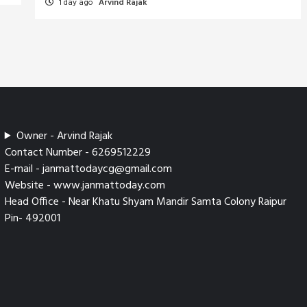
1 day ago
Arvind Rajak
Owner - Arvind Rajak
Contact Number - 6269512229
E-mail - janmattodaycg@gmail.com
Website - www.janmattoday.com
Head Office - Near Khatu Shyam Mandir Samta Colony Raipur
Pin- 492001