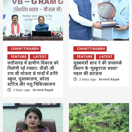
CHHATTISGARH
CHHATTISGARH
FEATURE
LATEST
FEATURE
LATEST
छत्तीसगढ़ में ग्रामीण विकास को
मुख्यमंत्री साय ने की जनसंपर्क
मिलेगी नई रफ्तार: वीबी-जी
विभाग के ‘मुस्कुराता बस्तर’
राम जी योजना से गांवों में बनेंगे
पहल की सराहना
स्कूल, पुस्तकालय, कोल्ड
2 days ago
Arvind Rajak
स्टोरेज और पशु चिकित्सालय
2 days ago
Arvind Rajak