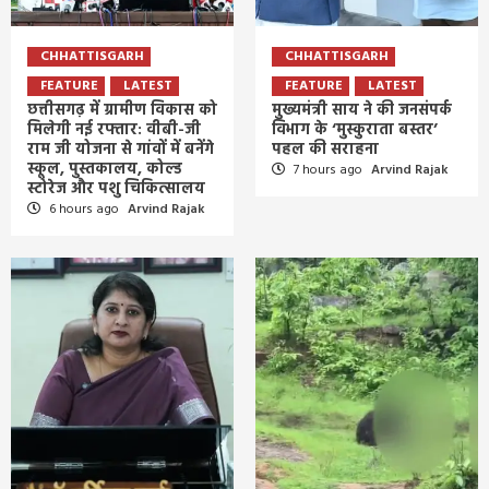
CHHATTISGARH
CHHATTISGARH
FEATURE
LATEST
FEATURE
LATEST
छत्तीसगढ़ में ग्रामीण विकास को
मुख्यमंत्री साय ने की जनसंपर्क
मिलेगी नई रफ्तार: वीबी-जी
विभाग के ‘मुस्कुराता बस्तर’
राम जी योजना से गांवों में बनेंगे
पहल की सराहना
स्कूल, पुस्तकालय, कोल्ड
7 hours ago
Arvind Rajak
स्टोरेज और पशु चिकित्सालय
6 hours ago
Arvind Rajak