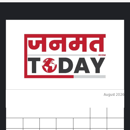
August 2026
M
T
W
T
F
S
S
1
2
3
4
5
6
7
8
9