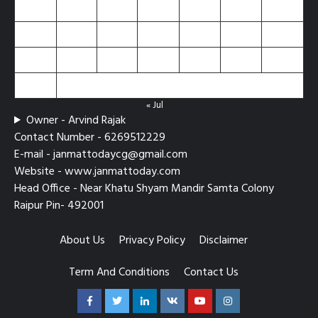
10
11
12
13
14
15
16
17
18
19
20
21
22
23
24
25
26
27
28
29
30
31
« Jul
Owner - Arvind Rajak
Contact Number - 6269512229
E-mail - janmattodaycg@gmail.com
Website - www.janmattoday.com
Head Office - Near Khatu Shyam Mandir Samta Colony
Raipur Pin- 492001
About Us
Privacy Policy
Disclaimer
Term And Conditions
Contact Us
Facebook
Twitter
Linkedin
VK
Youtube
Instagram