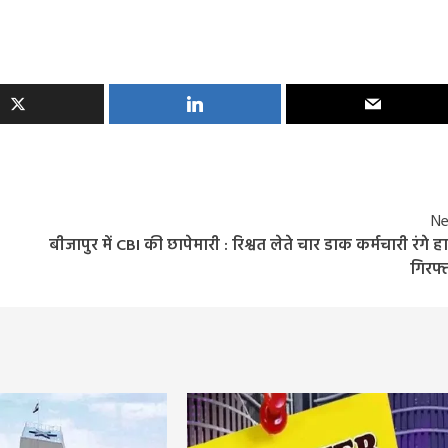
Ne
बीजापुर में CBI की छापेमारी : रिश्वत लेते चार डाक कर्मचारी रंगे हा
गिरफ्
Entertainment
Feature
Latest
National
Bigg Boss 20: सलमान खान की दमदार वापसी! रिल
हुआ पहला टीज़र, जानिए कब से शुरू होगा नया सीजन