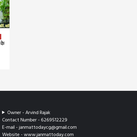
 के
Owner - Arvind Rajak
Contact Number - 6269512229
E-mail - janmattodaycg@gmail.com
Website - www.janmattoday.com