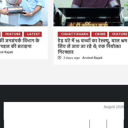
FEATURE
LATEST
CHHATTISGARH
CRIME
FEATURE
े की जनसंपर्क विभाग के
डेढ़ घंटे में 16 बच्चों का रेस्क्यू, बाल श्रम
र’ पहल की सराहना
लिए ले जाए जा रहे थे; एक नियोक्ता
गिरफ्तार
nd Rajak
3 days ago
Arvind Rajak
August 2026
M
T
W
T
F
S
S
1
2