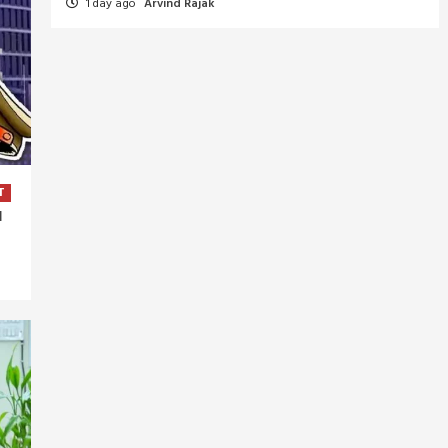
1 day ago
Arvind Rajak
T
I