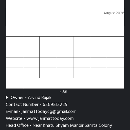
August 2026
M
T
W
T
F
S
S
1
2
3
4
5
6
7
8
9
10
11
12
13
14
15
16
17
18
19
20
21
22
23
24
25
26
27
28
29
30
31
« Jul
Owner - Arvind Rajak
Contact Number - 6269512229
E-mail - janmattodaycg@gmail.com
Website - www.janmattoday.com
Head Office - Near Khatu Shyam Mandir Samta Colony