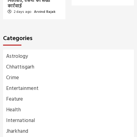
निलंबित, एसपी की सख्त
कार्रवाई
2 days ago
Arvind Rajak
Categories
Astrology
Chhattisgarh
Crime
Entertainment
Feature
Health
International
Jharkhand