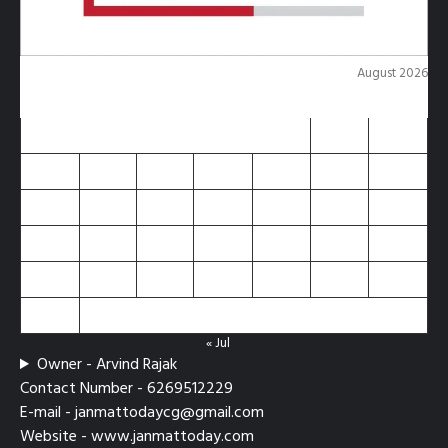
August 2026
M
T
W
T
F
S
S
1
2
3
4
5
6
7
8
9
10
11
12
13
14
15
16
17
18
19
20
21
22
23
24
25
26
27
28
29
30
31
« Jul
Owner - Arvind Rajak
Contact Number - 6269512229
E-mail - janmattodaycg@gmail.com
Website - www.janmattoday.com