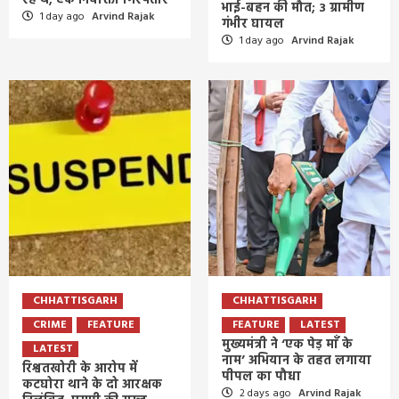
रहे थे; एक नियोक्ता गिरफ्तार
भाई-बहन की मौत; 3 ग्रामीण
1 day ago
Arvind Rajak
गंभीर घायल
1 day ago
Arvind Rajak
CHHATTISGARH
CHHATTISGARH
CRIME
FEATURE
FEATURE
LATEST
मुख्यमंत्री ने ‘एक पेड़ माँ के
LATEST
नाम’ अभियान के तहत लगाया
रिश्वतखोरी के आरोप में
पीपल का पौधा
कटघोरा थाने के दो आरक्षक
2 days ago
Arvind Rajak