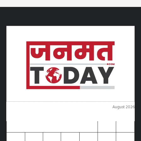
August 2026
M
T
W
T
F
S
S
1
2
3
4
5
6
7
8
9