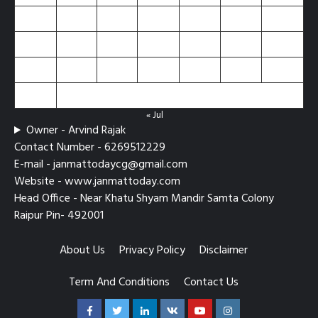
10
11
12
13
14
15
16
17
18
19
20
21
22
23
24
25
26
27
28
29
30
31
« Jul
Owner - Arvind Rajak
Contact Number - 6269512229
E-mail - janmattodaycg@gmail.com
Website - www.janmattoday.com
Head Office - Near Khatu Shyam Mandir Samta Colony
Raipur Pin- 492001
About Us
Privacy Policy
Disclaimer
Term And Conditions
Contact Us
Facebook
Twitter
Linkedin
VK
Youtube
Instagram