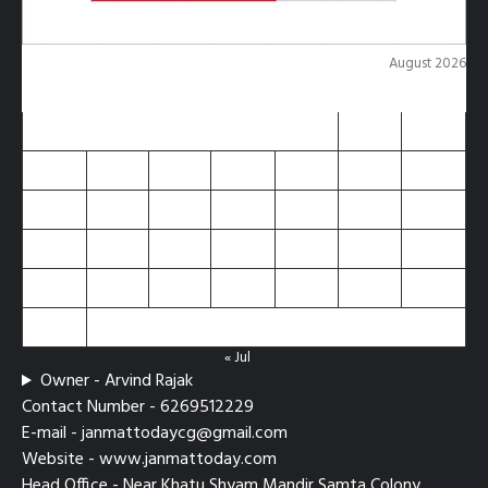
August 2026
M
T
W
T
F
S
S
1
2
3
4
5
6
7
8
9
10
11
12
13
14
15
16
17
18
19
20
21
22
23
24
25
26
27
28
29
30
31
« Jul
Owner - Arvind Rajak
Contact Number - 6269512229
E-mail - janmattodaycg@gmail.com
Website - www.janmattoday.com
Head Office - Near Khatu Shyam Mandir Samta Colony