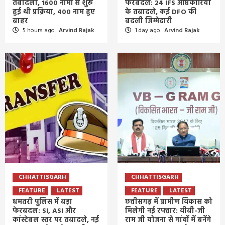
तबादला, 1600 नामों से शुरू
फेरबदल: 24 IFS अधिकारियों
हुई थी प्रक्रिया, 400 नाम हुए
के तबादले, कई DFO की
बाहर
बदली जिम्मेदारी
5 hours ago
Arvind Rajak
1 day ago
Arvind Rajak
CHHATTISGARH
CHHATTISGARH
FEATURE
LATEST
FEATURE
LATEST
धमतरी पुलिस में बड़ा
छत्तीसगढ़ में ग्रामीण विकास को
फेरबदल: SI, ASI और
मिलेगी नई रफ्तार: वीबी-जी
कांस्टेबल स्तर पर तबादले, नई
राम जी योजना से गांवों में बनेंगे