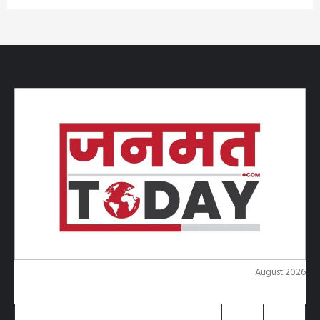
August 2026
M
T
W
T
F
S
S
1
2