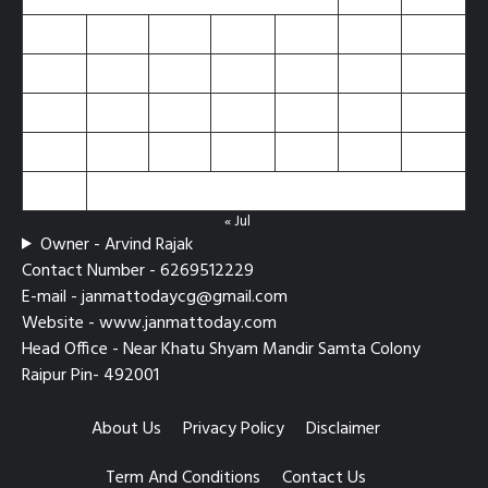
3
4
5
6
7
8
9
10
11
12
13
14
15
16
17
18
19
20
21
22
23
24
25
26
27
28
29
30
31
« Jul
Owner - Arvind Rajak
Contact Number - 6269512229
E-mail - janmattodaycg@gmail.com
Website - www.janmattoday.com
Head Office - Near Khatu Shyam Mandir Samta Colony
Raipur Pin- 492001
About Us
Privacy Policy
Disclaimer
Term And Conditions
Contact Us