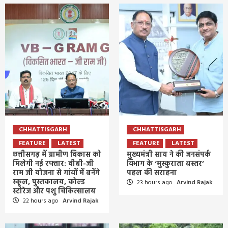
CHHATTISGARH
CHHATTISGARH
FEATURE
LATEST
FEATURE
LATEST
छत्तीसगढ़ में ग्रामीण विकास को
मुख्यमंत्री साय ने की जनसंपर्क
मिलेगी नई रफ्तार: वीबी-जी
विभाग के ‘मुस्कुराता बस्तर’
राम जी योजना से गांवों में बनेंगे
पहल की सराहना
स्कूल, पुस्तकालय, कोल्ड
23 hours ago
Arvind Rajak
स्टोरेज और पशु चिकित्सालय
22 hours ago
Arvind Rajak