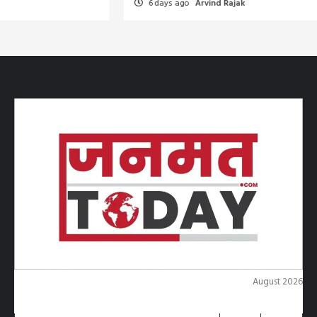
6 days ago
Arvind Rajak
August 2026
M
T
W
T
F
S
S