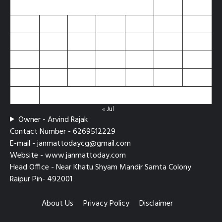
1
2
3
4
5
6
7
8
9
10
11
12
13
14
15
16
17
18
19
20
21
22
23
24
25
26
27
28
29
30
31
« Jul
Owner - Arvind Rajak
Contact Number - 6269512229
E-mail - janmattodaycg@gmail.com
Website - www.janmattoday.com
Head Office - Near Khatu Shyam Mandir Samta Colony
Raipur Pin- 492001
About Us
Privacy Policy
Disclaimer