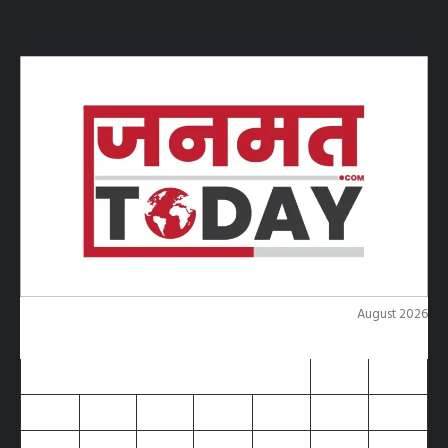
August 2026
M
T
W
T
F
S
S
1
2
3
4
5
6
7
8
9