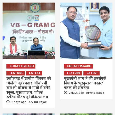
CHHATTISGARH
CHHATTISGARH
FEATURE
LATEST
FEATURE
LATEST
छत्तीसगढ़ में ग्रामीण विकास को
मुख्यमंत्री साय ने की जनसंपर्क
मिलेगी नई रफ्तार: वीबी-जी
विभाग के ‘मुस्कुराता बस्तर’
राम जी योजना से गांवों में बनेंगे
पहल की सराहना
स्कूल, पुस्तकालय, कोल्ड
2 days ago
Arvind Rajak
स्टोरेज और पशु चिकित्सालय
2 days ago
Arvind Rajak