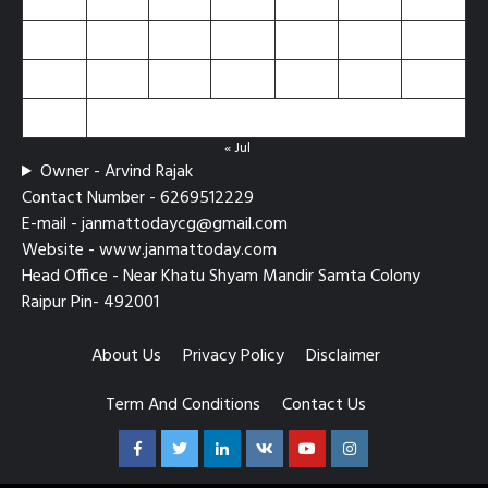
10
11
12
13
14
15
16
17
18
19
20
21
22
23
24
25
26
27
28
29
30
31
« Jul
Owner - Arvind Rajak
Contact Number - 6269512229
E-mail - janmattodaycg@gmail.com
Website - www.janmattoday.com
Head Office - Near Khatu Shyam Mandir Samta Colony
Raipur Pin- 492001
About Us
Privacy Policy
Disclaimer
Term And Conditions
Contact Us
Facebook
Twitter
Linkedin
VK
Youtube
Instagram