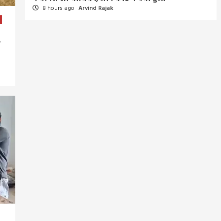
8 hours ago
Arvind Rajak
े