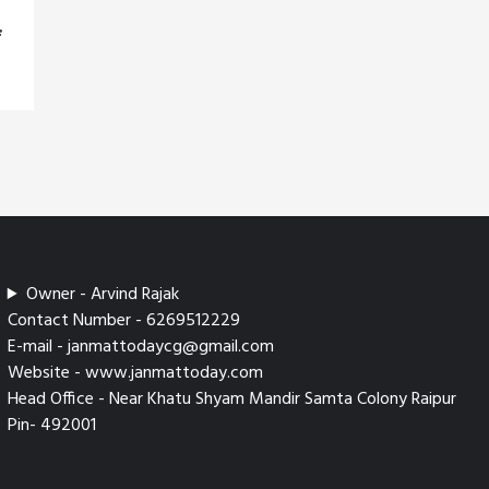
ं
Owner - Arvind Rajak
Contact Number - 6269512229
E-mail - janmattodaycg@gmail.com
Website - www.janmattoday.com
Head Office - Near Khatu Shyam Mandir Samta Colony Raipur
Pin- 492001