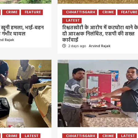
4 days ago
Arvind Rajak
CRIME
FEATURE
CHHATTISGARH
CRIME
FEATURE
LATEST
का खूनी हमला, भाई-बहन
रिश्वतखोरी के आरोप में कटघोरा थाने क
ीण गंभीर घायल
दो आरक्षक निलंबित, एसपी की सख्त
कार्रवाई
nd Rajak
2 days ago
Arvind Rajak
CRIME
LATEST
CHHATTISGARH
CRIME
LATEST