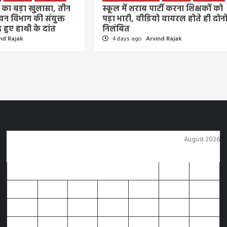
ी का बड़ा खुलासा, तीन
स्कूल में शराब पार्टी करना शिक्षकों को
वन विभाग की संयुक्त
पड़ा भारी, वीडियो वायरल होते ही दोनो
द हुए हाथी के दांत
निलंबित
nd Rajak
4 days ago
Arvind Rajak
August 2026
M
T
W
T
F
S
S
1
2
3
4
5
6
7
8
9
10
11
12
13
14
15
16
17
18
19
20
21
22
23