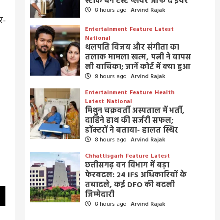
स्टार्क बने टेस्ट प्लेयर ऑफ द ईयर
8 hours ago
Arvind Rajak
र-
Entertainment
Feature
Latest
National
थलपति विजय और संगीता का
तलाक मामला खत्म, पत्नी ने वापस
ली याचिका; जानें कोर्ट में क्या हुआ
8 hours ago
Arvind Rajak
Entertainment
Feature
Health
Latest
National
मिथुन चक्रवर्ती अस्पताल में भर्ती,
दाहिने हाथ की सर्जरी सफल;
डॉक्टरों ने बताया- हालत स्थिर
8 hours ago
Arvind Rajak
Chhattisgarh
Feature
Latest
छत्तीसगढ़ वन विभाग में बड़ा
फेरबदल: 24 IFS अधिकारियों के
तबादले, कई DFO की बदली
जिम्मेदारी
8 hours ago
Arvind Rajak