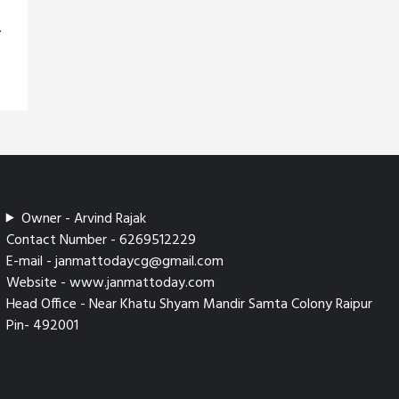
े
Owner - Arvind Rajak
Contact Number - 6269512229
E-mail - janmattodaycg@gmail.com
Website - www.janmattoday.com
Head Office - Near Khatu Shyam Mandir Samta Colony Raipur
Pin- 492001