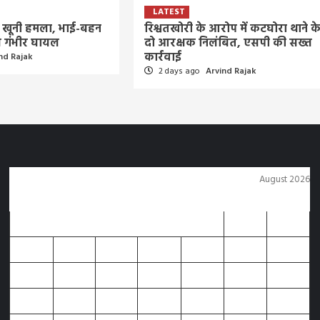
LATEST
का खूनी हमला, भाई-बहन
रिश्वतखोरी के आरोप में कटघोरा थाने क
ीण गंभीर घायल
दो आरक्षक निलंबित, एसपी की सख्त
कार्रवाई
nd Rajak
2 days ago
Arvind Rajak
August 2026
M
T
W
T
F
S
S
1
2
3
4
5
6
7
8
9
10
11
12
13
14
15
16
17
18
19
20
21
22
23