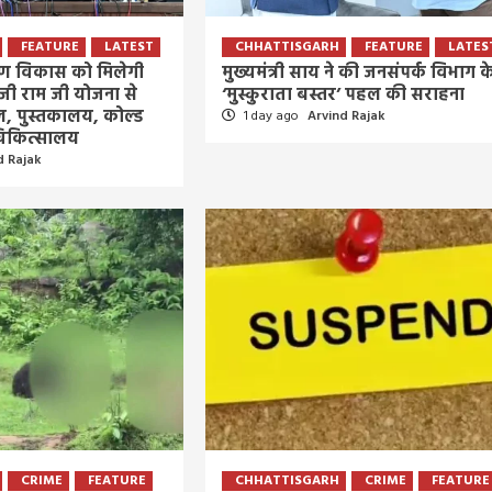
में ली अंतिम सांस, 6000 से अधिक गीतों को दी थी
आवाज
FEATURE
LATEST
CHHATTISGARH
FEATURE
LATES
6 days ago
Arvind Rajak
रामीण विकास को मिलेगी
मुख्यमंत्री साय ने की जनसंपर्क विभाग क
-जी राम जी योजना से
‘मुस्कुराता बस्तर’ पहल की सराहना
स्कूल, पुस्तकालय, कोल्ड
1 day ago
Arvind Rajak
चिकित्सालय
d Rajak
CRIME
FEATURE
CHHATTISGARH
CRIME
FEATURE