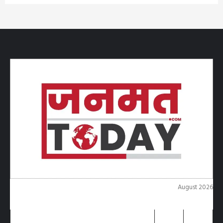
August 2026
M
T
W
T
F
S
S
1
2