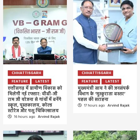
CHHATTISGARH
CHHATTISGARH
FEATURE
LATEST
FEATURE
LATEST
छत्तीसगढ़ में ग्रामीण विकास को
मुख्यमंत्री साय ने की जनसंपर्क
मिलेगी नई रफ्तार: वीबी-जी
विभाग के ‘मुस्कुराता बस्तर’
राम जी योजना से गांवों में बनेंगे
पहल की सराहना
स्कूल, पुस्तकालय, कोल्ड
17 hours ago
Arvind Rajak
स्टोरेज और पशु चिकित्सालय
16 hours ago
Arvind Rajak