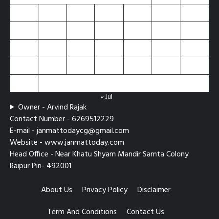
3
4
5
6
7
8
9
10
11
12
13
14
15
16
17
18
19
20
21
22
23
24
25
26
27
28
29
30
31
« Jul
Owner - Arvind Rajak
Contact Number - 6269512229
E-mail - janmattodaycg@gmail.com
Website - www.janmattoday.com
Head Office - Near Khatu Shyam Mandir Samta Colony
Raipur Pin- 492001
About Us
Privacy Policy
Disclaimer
Term And Conditions
Contact Us