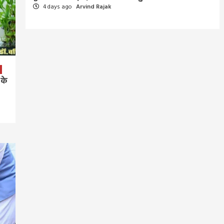
4 days ago
Arvind Rajak
 के