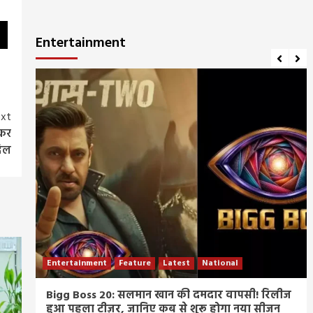
Entertainment
xt
 कर
दिल
Entertainment
Feature
Latest
National
म्र
Bigg Boss 20: सलमान खान की दमदार वापसी! रिलीज
हुआ पहला टीज़र, जानिए कब से शुरू होगा नया सीजन