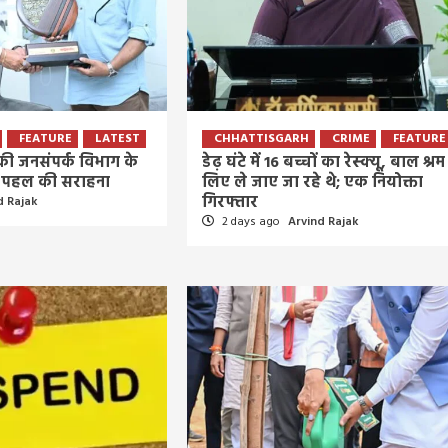
आवाज
6 days ago
Arvind Rajak
FEATURE
LATEST
CHHATTISGARH
CRIME
FEATURE
े की जनसंपर्क विभाग के
डेढ़ घंटे में 16 बच्चों का रेस्क्यू, बाल श्रम
र’ पहल की सराहना
लिए ले जाए जा रहे थे; एक नियोक्ता
गिरफ्तार
d Rajak
2 days ago
Arvind Rajak