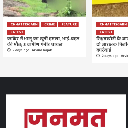
CHHATTISGARH
CRIME
FEATURE
CHHATTISGARH
LATEST
LATEST
कांकेर में भालू का खूनी हमला, भाई-बहन
रिश्वतखोरी के आर
की मौत; 3 ग्रामीण गंभीर घायल
दो आरक्षक निलं
कार्रवाई
2 days ago
Arvind Rajak
2 days ago
Arvi