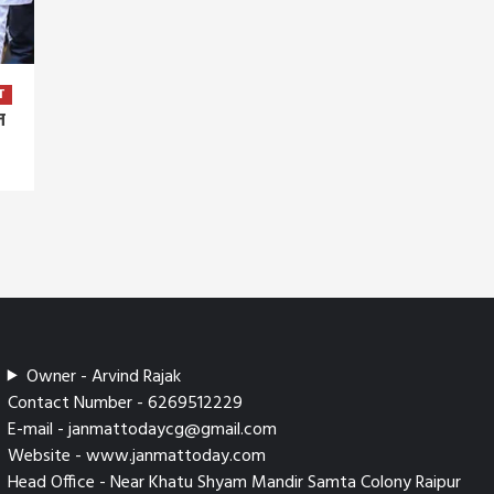
T
न
Owner - Arvind Rajak
Contact Number - 6269512229
E-mail - janmattodaycg@gmail.com
Website - www.janmattoday.com
Head Office - Near Khatu Shyam Mandir Samta Colony Raipur