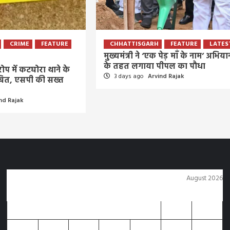
CRIME
FEATURE
CHHATTISGARH
FEATURE
LATES
मुख्यमंत्री ने ‘एक पेड़ माँ के नाम’ अभिया
के तहत लगाया पीपल का पौधा
ोप में कटघोरा थाने के
3 days ago
Arvind Rajak
बित, एसपी की सख्त
nd Rajak
August 2026
M
T
W
T
F
S
S
1
2
3
4
5
6
7
8
9