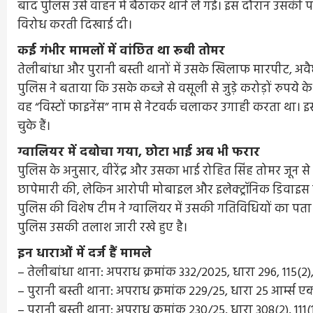
बाद पुलिस उसे वाहन में बैठाकर थाने ले गई। इस दौरान उसकी प
विरोध करती दिखाई दी।
कई गंभीर मामलों में वांछित था रूबी तोमर
तेलीबांधा और पुरानी बस्ती थानों में उसके खिलाफ मारपीट, अवैध स
पुलिस ने बताया कि उसके कब्जे से वसूली से जुड़े करोड़ों रुपये 
वह “विस्टों फाइनेंस” नाम से नेटवर्क चलाकर उगाही करता था। 
चुके हैं।
ग्वालियर में दबोचा गया, छोटा भाई अब भी फरार
पुलिस के अनुसार, वीरेंद्र और उसका भाई रोहित सिंह तोमर जून स
छापेमारी की, लेकिन आरोपी मोबाइल और इलेक्ट्रॉनिक डिवाइ
पुलिस की विशेष टीम ने ग्वालियर में उसकी गतिविधियों का प
पुलिस उसकी तलाश जारी रखे हुए है।
इन धाराओं में दर्ज हैं मामले
– तेलीबांधा थाना: अपराध क्रमांक 332/2025, धारा 296, 115(2)
– पुरानी बस्ती थाना: अपराध क्रमांक 229/25, धारा 25 आर्म्स एक
– पुरानी बस्ती थाना: अपराध क्रमांक 230/25, धारा 308(2), 111(