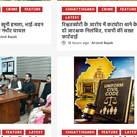
CRIME
FEATURE
CHHATTISGARH
CRIME
FEATURE
LATEST
का खूनी हमला, भाई-बहन
रिश्वतखोरी के आरोप में कटघोरा थाने क
ीण गंभीर घायल
दो आरक्षक निलंबित, एसपी की सख्त
कार्रवाई
vind Rajak
18 hours ago
Arvind Rajak
FEATURE
LATEST
CHHATTISGARH
FEATURE
LATES