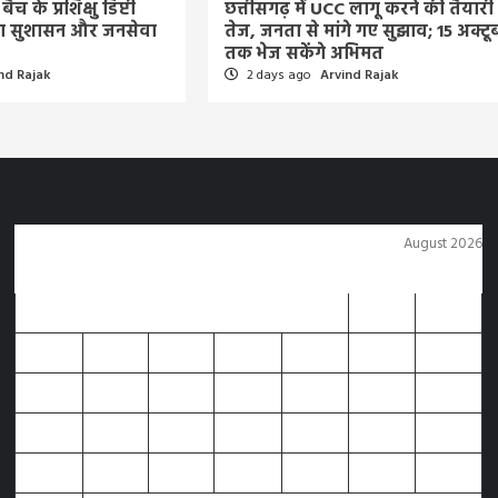
बैच के प्रशिक्षु डिप्टी
छत्तीसगढ़ में UCC लागू करने की तैयारी
िया सुशासन और जनसेवा
तेज, जनता से मांगे गए सुझाव; 15 अक्टू
तक भेज सकेंगे अभिमत
nd Rajak
2 days ago
Arvind Rajak
August 2026
M
T
W
T
F
S
S
1
2
3
4
5
6
7
8
9
10
11
12
13
14
15
16
17
18
19
20
21
22
23
24
25
26
27
28
29
30