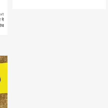
xt
 ने
ांच