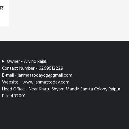
बर
Owner - Arvind Rajak
Contact Number - 6269512229
E-mail - janmattodaycg@gmail.com
Website - www.janmattoday.com
Head Office - Near Khatu Shyam Mandir Samta Colony Raipur
Pin- 492001