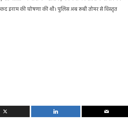
पर नकद इनाम की घोषणा की थी। पुलिस अब रूबी तोमर से विस्तृत
Entertainment
Feature
Latest
National
दिग्गज पार्श्व गायिका जमुना रानी का निधन, 88 वर्ष की उ
में ली अंतिम सांस, 6000 से अधिक गीतों को दी थी
आवाज