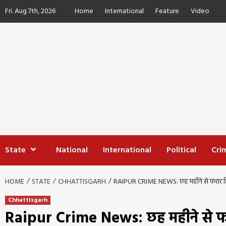
Skip
Fri. Aug 7th, 2026
Home
International
Feature
Video
to
content
State
National
International
Political
Cri
HOME
STATE
CHHATTISGARH
RAIPUR CRIME NEWS: छह महीने से फरार हिस्ट्रीश
Chhattisgarh
Raipur Crime News: छह महीने से फरार ह