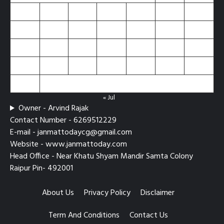
3
4
5
6
7
8
9
10
11
12
13
14
15
16
17
18
19
20
21
22
23
24
25
26
27
28
29
30
31
« Jul
Owner - Arvind Rajak
Contact Number - 6269512229
E-mail - janmattodaycg@gmail.com
Website - www.janmattoday.com
Head Office - Near Khatu Shyam Mandir Samta Colony
Raipur Pin- 492001
About Us
Privacy Policy
Disclaimer
Term And Conditions
Contact Us