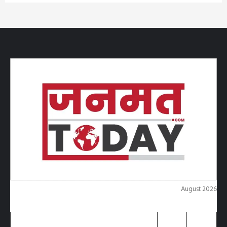
August 2026
M
T
W
T
F
S
S
1
2