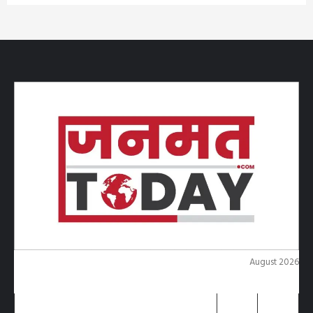
August 2026
M
T
W
T
F
S
S
1
2