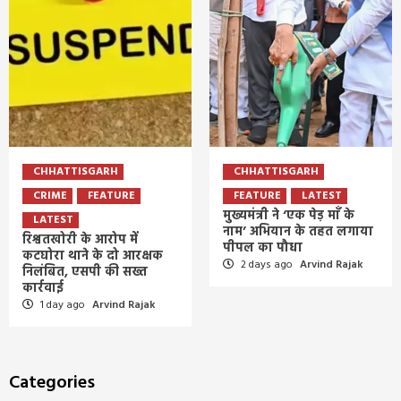
CHHATTISGARH
CHHATTISGARH
CRIME
FEATURE
FEATURE
LATEST
मुख्यमंत्री ने ‘एक पेड़ माँ के
LATEST
नाम’ अभियान के तहत लगाया
रिश्वतखोरी के आरोप में
पीपल का पौधा
कटघोरा थाने के दो आरक्षक
2 days ago
Arvind Rajak
निलंबित, एसपी की सख्त
कार्रवाई
1 day ago
Arvind Rajak
Categories