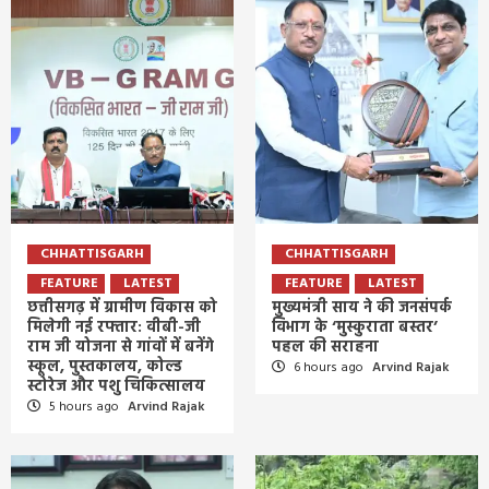
CHHATTISGARH
CHHATTISGARH
FEATURE
LATEST
FEATURE
LATEST
छत्तीसगढ़ में ग्रामीण विकास को
मुख्यमंत्री साय ने की जनसंपर्क
मिलेगी नई रफ्तार: वीबी-जी
विभाग के ‘मुस्कुराता बस्तर’
राम जी योजना से गांवों में बनेंगे
पहल की सराहना
स्कूल, पुस्तकालय, कोल्ड
6 hours ago
Arvind Rajak
स्टोरेज और पशु चिकित्सालय
5 hours ago
Arvind Rajak