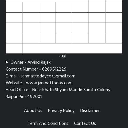
3
4
5
6
7
8
9
10
11
12
13
14
15
16
17
18
19
20
21
22
23
24
25
26
27
28
29
30
31
« Jul
Owner - Arvind Rajak
Contact Number - 6269512229
E-mail - janmattodaycg@gmail.com
Website - www.janmattoday.com
Head Office - Near Khatu Shyam Mandir Samta Colony
Raipur Pin- 492001
About Us
Privacy Policy
Disclaimer
Term And Conditions
Contact Us