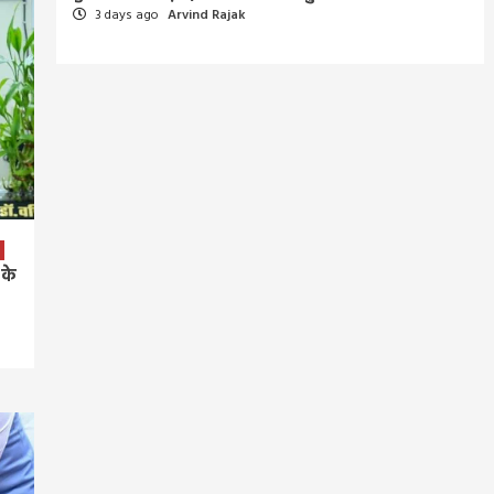
3 days ago
Arvind Rajak
 के