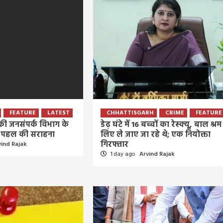
आवाज
5 days ago
Arvind Rajak
FEATURE
LATEST
CHHATTISGARH
CRIME
FEATURE
े की जनसंपर्क विभाग के
डेढ़ घंटे में 16 बच्चों का रेस्क्यू, बाल श्रम
र’ पहल की सराहना
लिए ले जाए जा रहे थे; एक नियोक्ता
गिरफ्तार
vind Rajak
1 day ago
Arvind Rajak