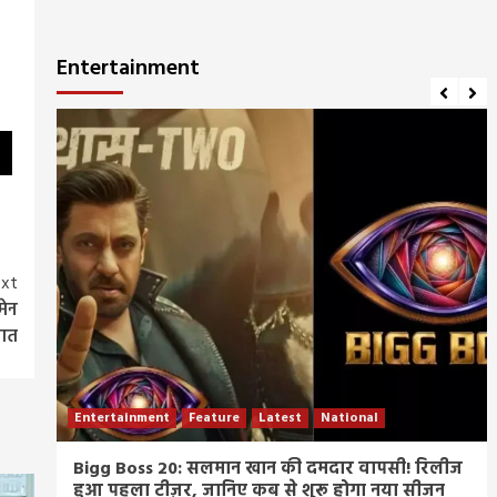
Entertainment
xt
मेन
कात
Entertainment
Feature
Latest
National
म्र
Bigg Boss 20: सलमान खान की दमदार वापसी! रिलीज
हुआ पहला टीज़र, जानिए कब से शुरू होगा नया सीजन