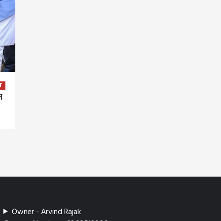
T
न
Owner - Arvind Rajak