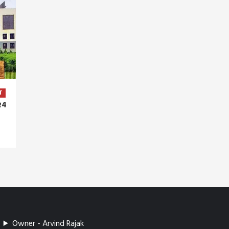
T
24
Owner - Arvind Rajak