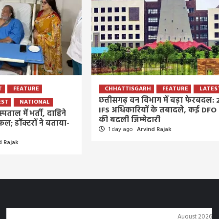
T
FEATURE
CHHATTISGARH
FEATURE
LATES
छत्तीसगढ़ वन विभाग में बड़ा फेरबदल: 
EST
NATIONAL
IFS अधिकारियों के तबादले, कई DFO
्पताल में भर्ती, दाहिने
की बदली जिम्मेदारी
ल; डॉक्टरों ने बताया-
1 day ago
Arvind Rajak
d Rajak
August 2026