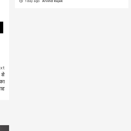
1 day ago
Arvind Rajak
xt
 से
 का
साह