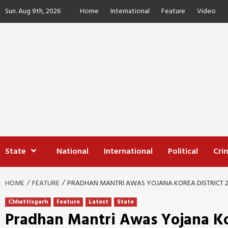
Skip
Sun. Aug 9th, 2026
Home
International
Feature
Video
to
content
State
National
International
Political
Cri
HOME
FEATURE
PRADHAN MANTRI AWAS YOJANA KOREA DISTRICT 2025 : कोरिय
Chhattisgarh
Feature
Latest
State
Pradhan Mantri Awas Yojana Korea