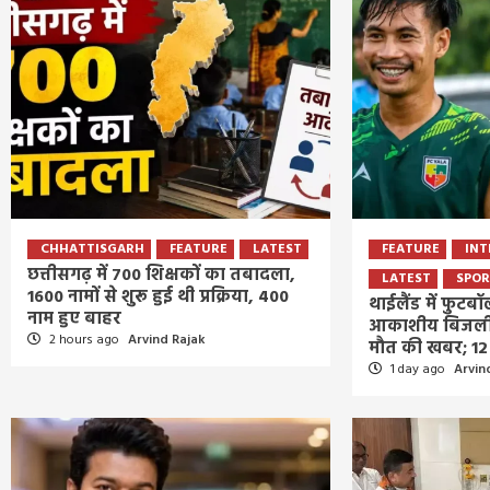
CHHATTISGARH
FEATURE
LATEST
FEATURE
INT
छत्तीसगढ़ में 700 शिक्षकों का तबादला,
LATEST
SPOR
1600 नामों से शुरू हुई थी प्रक्रिया, 400
थाईलैंड में फुटब
नाम हुए बाहर
आकाशीय बिजली 
2 hours ago
Arvind Rajak
मौत की खबर; 12
1 day ago
Arvin