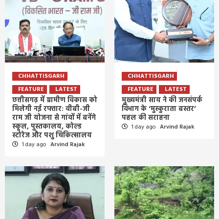
CHHATTISGARH
CHHATTISGARH
FEATURE
LATEST
FEATURE
LATEST
छत्तीसगढ़ में ग्रामीण विकास को
मुख्यमंत्री साय ने की जनसंपर्क
मिलेगी नई रफ्तार: वीबी-जी
विभाग के ‘मुस्कुराता बस्तर’
राम जी योजना से गांवों में बनेंगे
पहल की सराहना
स्कूल, पुस्तकालय, कोल्ड
1 day ago
Arvind Rajak
स्टोरेज और पशु चिकित्सालय
1 day ago
Arvind Rajak