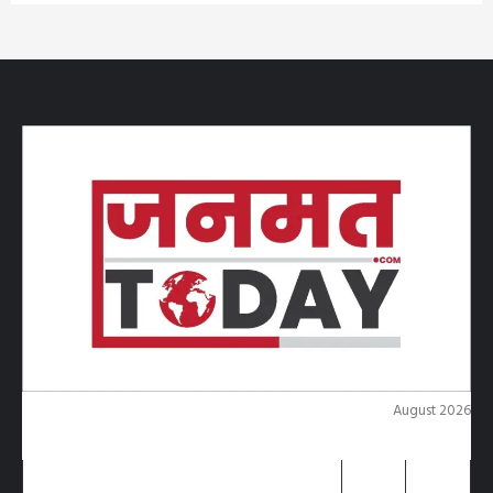
August 2026
M
T
W
T
F
S
S
1
2