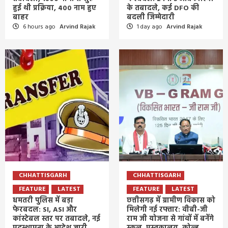
हुई थी प्रक्रिया, 400 नाम हुए
के तबादले, कई DFO की
बाहर
बदली जिम्मेदारी
6 hours ago
Arvind Rajak
1 day ago
Arvind Rajak
CHHATTISGARH
CHHATTISGARH
FEATURE
LATEST
FEATURE
LATEST
धमतरी पुलिस में बड़ा
छत्तीसगढ़ में ग्रामीण विकास को
फेरबदल: SI, ASI और
मिलेगी नई रफ्तार: वीबी-जी
कांस्टेबल स्तर पर तबादले, नई
राम जी योजना से गांवों में बनेंगे