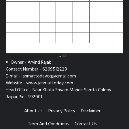
3
4
5
6
7
8
9
10
11
12
13
14
15
16
17
18
19
20
21
22
23
24
25
26
27
28
29
30
31
« Jul
Owner - Arvind Rajak
Contact Number - 6269512229
E-mail - janmattodaycg@gmail.com
Website - www.janmattoday.com
Head Office - Near Khatu Shyam Mandir Samta Colony
Raipur Pin- 492001
About Us
Privacy Policy
Disclaimer
Term And Conditions
Contact Us