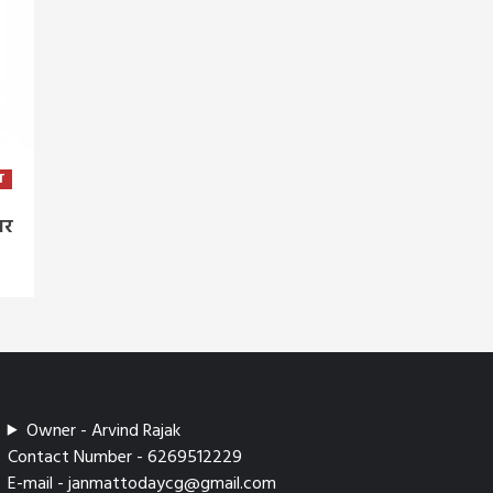
T
बर
Owner - Arvind Rajak
Contact Number - 6269512229
E-mail - janmattodaycg@gmail.com