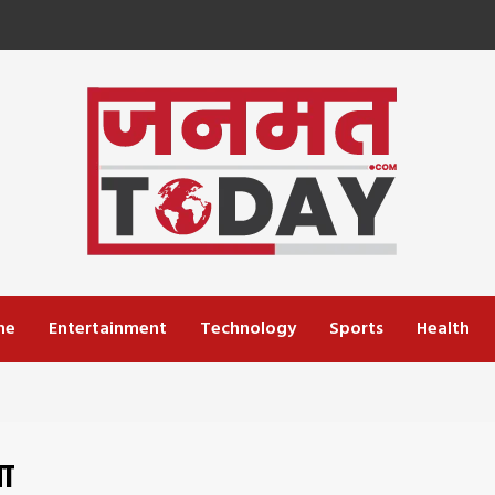
me
Entertainment
Technology
Sports
Health
ता