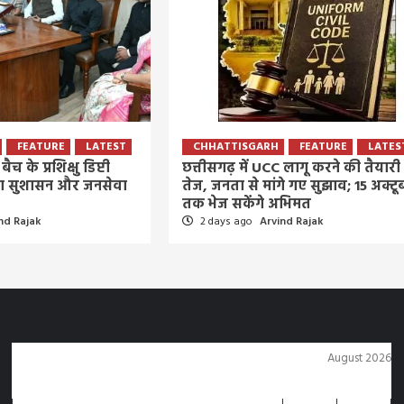
FEATURE
LATEST
CHHATTISGARH
FEATURE
LATES
बैच के प्रशिक्षु डिप्टी
छत्तीसगढ़ में UCC लागू करने की तैयारी
िया सुशासन और जनसेवा
तेज, जनता से मांगे गए सुझाव; 15 अक्टू
तक भेज सकेंगे अभिमत
nd Rajak
2 days ago
Arvind Rajak
August 2026
M
T
W
T
F
S
S