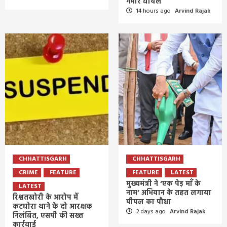
गंभीर घायल
14 hours ago
Arvind Rajak
CHHATTISGARH
CHHATTISGARH
CRIME
FEATURE
FEATURE
LATEST
मुख्यमंत्री ने ‘एक पेड़ माँ के
LATEST
नाम’ अभियान के तहत लगाया
रिश्वतखोरी के आरोप में
पीपल का पौधा
कटघोरा थाने के दो आरक्षक
2 days ago
Arvind Rajak
निलंबित, एसपी की सख्त
कार्रवाई