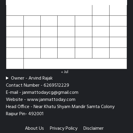
M
T
W
T
F
S
S
1
2
3
4
5
6
7
8
9
10
11
12
13
14
15
16
17
18
19
20
21
22
23
24
25
26
27
28
29
30
31
« Jul
Owner - Arvind Rajak
Contact Number - 6269512229
E-mail - janmattodaycg@gmail.com
Website - www.janmattoday.com
Head Office - Near Khatu Shyam Mandir Samta Colony
Raipur Pin- 492001
About Us
Privacy Policy
Disclaimer