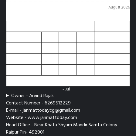
August 2026
M
T
W
T
F
S
S
1
2
3
4
5
6
7
8
9
10
11
12
13
14
15
16
17
18
19
20
21
22
23
24
25
26
27
28
29
30
31
« Jul
Owner - Arvind Rajak
Contact Number - 6269512229
E-mail - janmattodaycg@gmail.com
Website - www.janmattoday.com
Head Office - Near Khatu Shyam Mandir Samta Colony
Raipur Pin- 492001