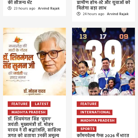
की सौजन्य भेंट
ग्रामीण होम-स्टे और युवाओं को
मिलेगा बड़ा लाभ
23 hours ago
Arvind Rajak
24 hours ago
Arvind Rajak
FEATURE
LATEST
FEATURE
MADHYA PRADESH
INTERNATIONAL
डॉ. शिवमंगल सिंह ‘सुमन’
MADHYA PRADESH
जयंती: मुख्यमंत्री डॉ. मोहन
SPORTS
यादव ने दी श्रद्धांजलि, साहित्य
जगत को बताया उनकी अमूल्य
कॉमनवेल्थ गेम्स 2026 में भारत