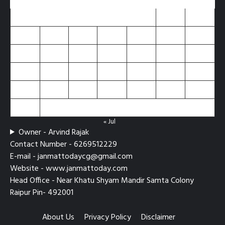
M
T
W
T
F
S
S
1
2
3
4
5
6
7
8
9
10
11
12
13
14
15
16
17
18
19
20
21
22
23
24
25
26
27
28
29
30
31
« Jul
Owner - Arvind Rajak
Contact Number - 6269512229
E-mail - janmattodaycg@gmail.com
Website - www.janmattoday.com
Head Office - Near Khatu Shyam Mandir Samta Colony
Raipur Pin- 492001
About Us
Privacy Policy
Disclaimer