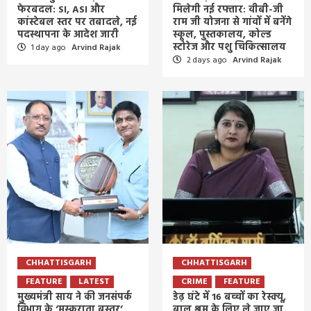
फेरबदल: SI, ASI और
मिलेगी नई रफ्तार: वीबी-जी
कांस्टेबल स्तर पर तबादले, नई
राम जी योजना से गांवों में बनेंगे
पदस्थापना के आदेश जारी
स्कूल, पुस्तकालय, कोल्ड
स्टोरेज और पशु चिकित्सालय
1 day ago
Arvind Rajak
2 days ago
Arvind Rajak
CHHATTISGARH
CHHATTISGARH
FEATURE
LATEST
CRIME
FEATURE
मुख्यमंत्री साय ने की जनसंपर्क
डेढ़ घंटे में 16 बच्चों का रेस्क्यू,
विभाग के ‘मुस्कुराता बस्तर’
बाल श्रम के लिए ले जाए जा