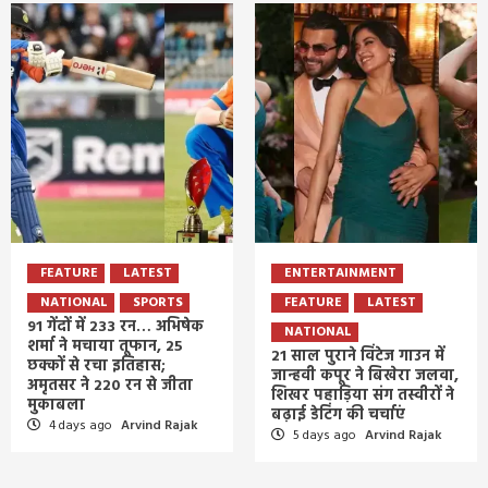
FEATURE
LATEST
ENTERTAINMENT
NATIONAL
SPORTS
FEATURE
LATEST
91 गेंदों में 233 रन… अभिषेक
NATIONAL
शर्मा ने मचाया तूफान, 25
21 साल पुराने विंटेज गाउन में
छक्कों से रचा इतिहास;
जान्हवी कपूर ने बिखेरा जलवा,
अमृतसर ने 220 रन से जीता
शिखर पहाड़िया संग तस्वीरों ने
मुकाबला
बढ़ाई डेटिंग की चर्चाएं
4 days ago
Arvind Rajak
5 days ago
Arvind Rajak