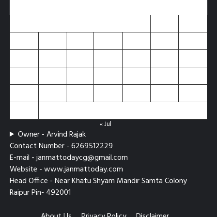
M
T
W
T
F
S
S
1
2
3
4
5
6
7
8
9
10
11
12
13
14
15
16
17
18
19
20
21
22
23
24
25
26
27
28
29
30
31
« Jul
Owner - Arvind Rajak
Contact Number - 6269512229
E-mail - janmattodaycg@gmail.com
Website - www.janmattoday.com
Head Office - Near Khatu Shyam Mandir Samta Colony
Raipur Pin- 492001
About Us
Privacy Policy
Disclaimer