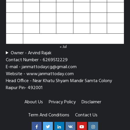
10
11
12
13
14
15
16
17
18
19
20
21
22
23
24
25
26
27
28
29
30
31
« Jul
Owner - Arvind Rajak
Contact Number - 6269512229
E-mail - janmattodaycg@gmail.com
Website - www.janmattoday.com
Head Office - Near Khatu Shyam Mandir Samta Colony
Raipur Pin- 492001
About Us
Privacy Policy
Disclaimer
Term And Conditions
Contact Us
Facebook
Twitter
Linkedin
VK
Youtube
Instagram