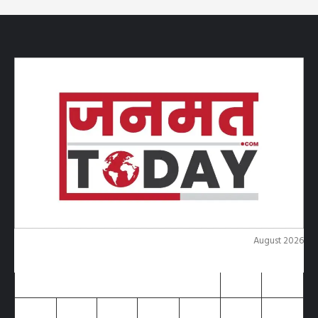
August 2026
M
T
W
T
F
S
S
1
2
3
4
5
6
7
8
9