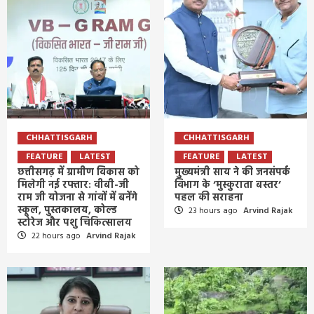
CHHATTISGARH
CHHATTISGARH
FEATURE
LATEST
FEATURE
LATEST
छत्तीसगढ़ में ग्रामीण विकास को
मुख्यमंत्री साय ने की जनसंपर्क
मिलेगी नई रफ्तार: वीबी-जी
विभाग के ‘मुस्कुराता बस्तर’
राम जी योजना से गांवों में बनेंगे
पहल की सराहना
स्कूल, पुस्तकालय, कोल्ड
23 hours ago
Arvind Rajak
स्टोरेज और पशु चिकित्सालय
22 hours ago
Arvind Rajak