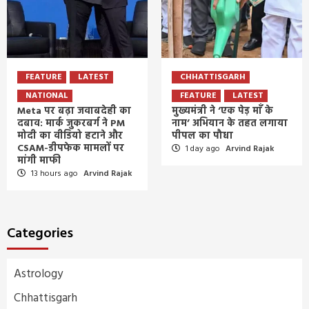
FEATURE
LATEST
CHHATTISGARH
NATIONAL
FEATURE
LATEST
Meta पर बढ़ा जवाबदेही का
मुख्यमंत्री ने ‘एक पेड़ माँ के
दबाव: मार्क जुकरबर्ग ने PM
नाम’ अभियान के तहत लगाया
मोदी का वीडियो हटाने और
पीपल का पौधा
CSAM-डीपफेक मामलों पर
1 day ago
Arvind Rajak
मांगी माफी
13 hours ago
Arvind Rajak
Categories
Astrology
Chhattisgarh