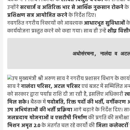
उन्होंने
सरचार्ज व अतिरिक्त भार से आर्थिक नुकसान रोकने
के
प्रशिक्षण सत्र आयोजित करने
के निर्देश दिए।
नवगठित नगरीय निकायों को आवश्यक
आधारभूत सुविधाओं
क
कार्ययोजना प्रस्तुत करने को कहा गया। साथ ही उन्हें
शीघ्र वित
अधोसंरचना, नालंदा व अट
साव ने
नालंदा परिसर, अटल परिसर
एवं बजट में सम्मिलित अन
को सरकार द्वारा पर्याप्त राशि दी जा रही है, इसलिए अधिकारी
त्
मिल सके।
बैठक में
पदोन्नति, रिक्त पदों की भर्ती, वर्गीक
Entertainment
Feature
Latest
National
उप अभियंताओं की भर्ती प्रक्रिया
आगे बढ़ाने के निर्देश दिए। स
दिग्गज पार्श्व गायिका जमुना रानी का निधन, 88 वर्
जलप्रदाय योजनाओं व एसटीपी निर्माण
की प्रगति की समीक्षा
में ली अंतिम सांस, 6000 से अधिक गीतों को दी 
मिशन अमृत 2.0
के अंतर्गत चल रहे कार्यों की
जिला कलेक्टरों 
आवाज