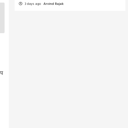
3 days ago
Arvind Rajak
उप