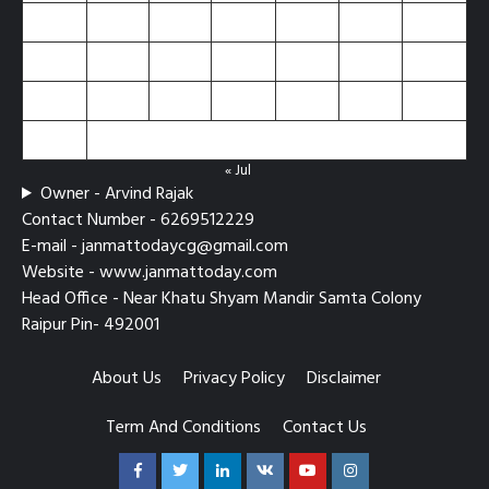
10
11
12
13
14
15
16
17
18
19
20
21
22
23
24
25
26
27
28
29
30
31
« Jul
Owner - Arvind Rajak
Contact Number - 6269512229
E-mail - janmattodaycg@gmail.com
Website - www.janmattoday.com
Head Office - Near Khatu Shyam Mandir Samta Colony
Raipur Pin- 492001
About Us
Privacy Policy
Disclaimer
Term And Conditions
Contact Us
Facebook
Twitter
Linkedin
VK
Youtube
Instagram