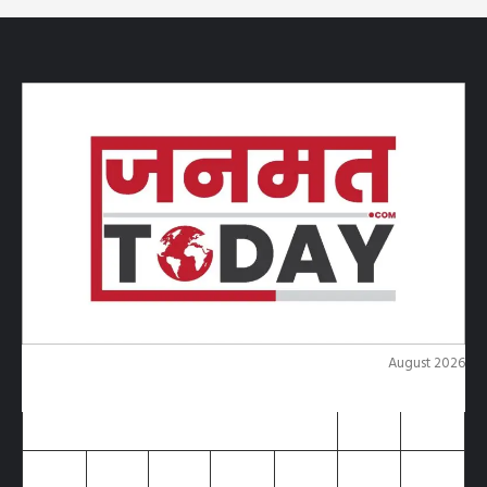
August 2026
M
T
W
T
F
S
S
1
2
3
4
5
6
7
8
9