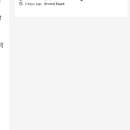
ं
3 days ago
Arvind Rajak
ी
तृ