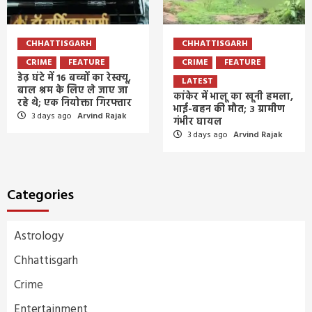
CHHATTISGARH
CHHATTISGARH
CRIME
FEATURE
CRIME
FEATURE
डेढ़ घंटे में 16 बच्चों का रेस्क्यू,
LATEST
बाल श्रम के लिए ले जाए जा
कांकेर में भालू का खूनी हमला,
रहे थे; एक नियोक्ता गिरफ्तार
भाई-बहन की मौत; 3 ग्रामीण
3 days ago
Arvind Rajak
गंभीर घायल
3 days ago
Arvind Rajak
Categories
Astrology
Chhattisgarh
Crime
Entertainment