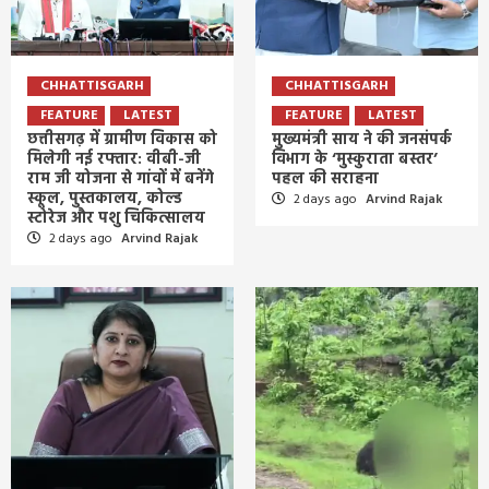
CHHATTISGARH
CHHATTISGARH
FEATURE
LATEST
FEATURE
LATEST
छत्तीसगढ़ में ग्रामीण विकास को
मुख्यमंत्री साय ने की जनसंपर्क
मिलेगी नई रफ्तार: वीबी-जी
विभाग के ‘मुस्कुराता बस्तर’
राम जी योजना से गांवों में बनेंगे
पहल की सराहना
स्कूल, पुस्तकालय, कोल्ड
2 days ago
Arvind Rajak
स्टोरेज और पशु चिकित्सालय
2 days ago
Arvind Rajak