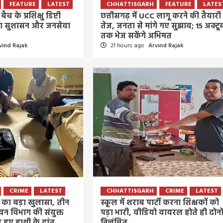
आवाज
FEATURE
LATEST
CHHATTISGARH
FEATURE
LATES
4 days ago
Arvind Rajak
बैच के प्रशिक्षु डिप्टी
छत्तीसगढ़ में UCC लागू करने की तैयारी
िया सुशासन और जनसेवा
तेज, जनता से मांगे गए सुझाव; 15 अक्टू
तक भेज सकेंगे अभिमत
vind Rajak
21 hours ago
Arvind Rajak
CRIME
LATEST
CHHATTISGARH
CRIME
LATEST
ी का बड़ा खुलासा, तीन
स्कूल में शराब पार्टी करना शिक्षकों को
वन विभाग की संयुक्त
पड़ा भारी, वीडियो वायरल होते ही दोनो
द हुए हाथी के दांत
निलंबित