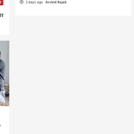
2 days ago
Arvind Rajak
T
बर
ं