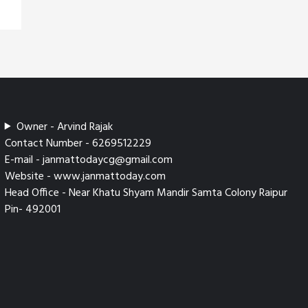
Owner - Arvind Rajak
Contact Number - 6269512229
E-mail - janmattodaycg@gmail.com
Website - www.janmattoday.com
Head Office - Near Khatu Shyam Mandir Samta Colony Raipur
Pin- 492001