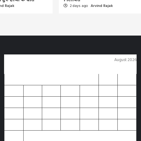
nd Rajak
2 days ago
Arvind Rajak
August 2026
M
T
W
T
F
S
S
1
2
3
4
5
6
7
8
9
10
11
12
13
14
15
16
17
18
19
20
21
22
23
24
25
26
27
28
29
30
31