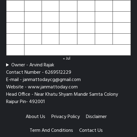
3
4
5
6
7
8
9
10
11
12
13
14
15
16
17
18
19
20
21
22
23
24
25
26
27
28
29
30
31
« Jul
Owner - Arvind Rajak
Contact Number - 6269512229
E-mail - janmattodaycg@gmail.com
Website - www.janmattoday.com
Head Office - Near Khatu Shyam Mandir Samta Colony
Raipur Pin- 492001
About Us
Privacy Policy
Disclaimer
Term And Conditions
Contact Us