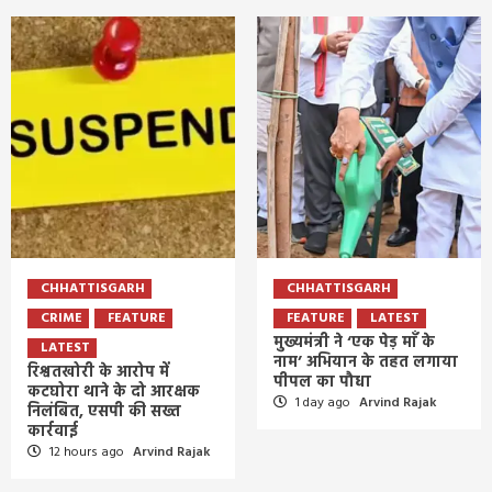
CHHATTISGARH
CHHATTISGARH
CRIME
FEATURE
FEATURE
LATEST
मुख्यमंत्री ने ‘एक पेड़ माँ के
LATEST
नाम’ अभियान के तहत लगाया
रिश्वतखोरी के आरोप में
पीपल का पौधा
कटघोरा थाने के दो आरक्षक
1 day ago
Arvind Rajak
निलंबित, एसपी की सख्त
कार्रवाई
12 hours ago
Arvind Rajak