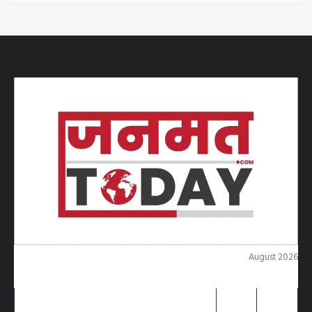
August 2026
M
T
W
T
F
S
S
1
2