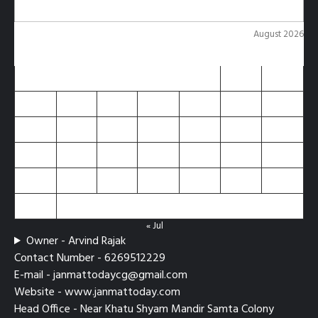
August 2026
M
T
W
T
F
S
S
1
2
3
4
5
6
7
8
9
10
11
12
13
14
15
16
17
18
19
20
21
22
23
24
25
26
27
28
29
30
31
« Jul
Owner - Arvind Rajak
Contact Number - 6269512229
E-mail - janmattodaycg@gmail.com
Website - www.janmattoday.com
Head Office - Near Khatu Shyam Mandir Samta Colony