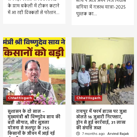
साय ने आज अपने निज निवास
के ग्राम बकेली में टोकन कटाने
बगिया में गजरथ यात्रा-2025
में आ रही दिक्कतों से परेशान…
पुस्तक का…
Chhattisgarh
Chhattisgarh
सुशासन के दो साल –
रायपुर में फार्म हाउस पर जुआ
मुख्यमंत्री श्री विष्णुदेव साय की
खेलते 16 जुआरी गिरफ्तार,
बड़ी सौगात, सौर सुजला
ड्रोन से हुई कार्रवाई, 31 लाख
योजना से जशपुर के 755
की संपत्ति जब्त
किसानों के जीवन में आई नई
7 months ago
Arvind Rajak