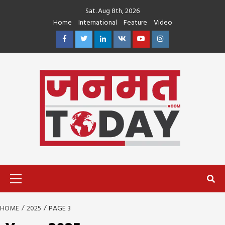
Skip
Sat. Aug 8th, 2026
to
Home
International
Feature
Video
content
Facebook
Twitter
Linkedin
VK
Youtube
Instagram
Primary
Menu
HOME
2025
PAGE 3