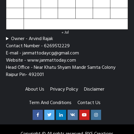
17
18
19
20
21
22
23
24
25
26
27
28
29
30
31
« Jul
Owner - Arvind Rajak
Contact Number - 6269512229
E-mail - janmattodaycg@gmail.com
Website - www.janmattoday.com
Head Office - Near Khatu Shyam Mandir Samta Colony
Raipur Pin- 492001
About Us
Privacy Policy
Disclaimer
Term And Conditions
Contact Us
Facebook
Twitter
Linkedin
VK
Youtube
Instagram