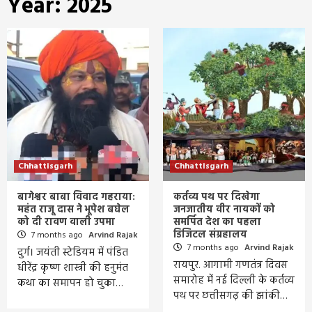
Year:
2025
Chhattisgarh
Chhattisgarh
बागेश्वर बाबा विवाद गहराया:
कर्तव्य पथ पर दिखेगा
महंत राजू दास ने भूपेश बघेल
जनजातीय वीर नायकों को
को दी रावण वाली उपमा
समर्पित देश का पहला
डिजिटल संग्रहालय
7 months ago
Arvind Rajak
7 months ago
Arvind Rajak
दुर्ग। जयंती स्टेडियम में पंडित
रायपुर. आगामी गणतंत्र दिवस
धीरेंद्र कृष्ण शास्त्री की हनुमंत
समारोह में नई दिल्ली के कर्तव्य
कथा का समापन हो चुका…
पथ पर छत्तीसगढ़ की झांकी…