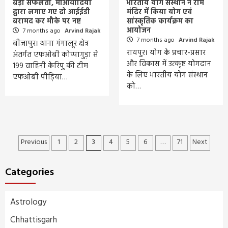
बड़ी सफलता, माओवादियों
भारतीय योग संस्थान ने राम
द्वारा लगाए गए दो आईईडी
मंदिर में किया योग एवं
बरामद कर मौके पर नष्ट
सांस्कृतिक कार्यक्रम का
आयोजन
7 months ago
Arvind Rajak
7 months ago
Arvind Rajak
बीजापुर। थाना गंगालूर क्षेत्र
रायपुर। योग के प्रचार-प्रसार
अंतर्गत एफओबी कोप्पागुड़ा से
और विकास में उत्कृष्ट योगदान
199 वाहिनी केरिपु की टीम
के लिए भारतीय योग संस्थान
एफओबी पीड़िया…
को…
Posts
Previous
1
2
3
4
5
6
…
71
Next
pagination
Categories
Astrology
Chhattisgarh