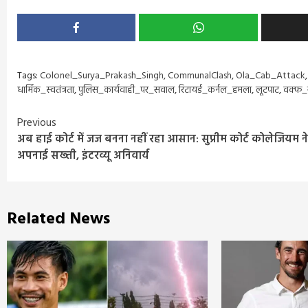
Tags:
Colonel_Surya_Prakash_Singh
,
CommunalClash
,
Ola_Cab_Attack
धार्मिक_स्वतंत्रता
,
पुलिस_कार्यवाही_पर_सवाल
,
रिटायर्ड_कर्नल_हमला
,
लूटपाट
,
वक्फ_
Continue
Previous
अब हाई कोर्ट में जज बनना नहीं रहा आसान: सुप्रीम कोर्ट कोलेजियम ने
Reading
अपनाई सख्ती, इंटरव्यू अनिवार्य
Related News