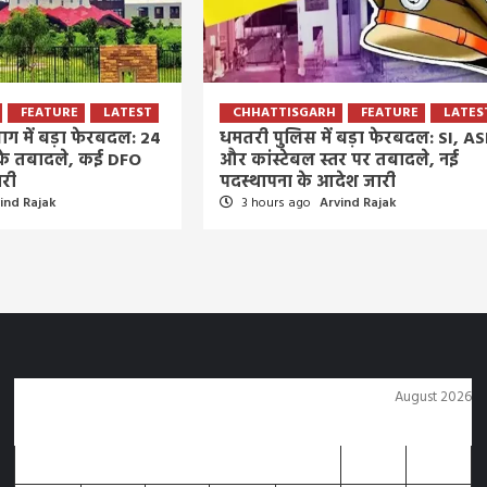
FEATURE
LATEST
CHHATTISGARH
FEATURE
LATES
ाग में बड़ा फेरबदल: 24
धमतरी पुलिस में बड़ा फेरबदल: SI, AS
 के तबादले, कई DFO
और कांस्टेबल स्तर पर तबादले, नई
ारी
पदस्थापना के आदेश जारी
ind Rajak
3 hours ago
Arvind Rajak
August 2026
M
T
W
T
F
S
S
1
2