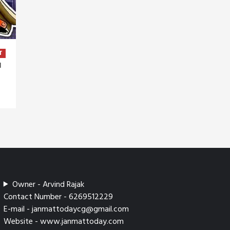
T
I
Owner - Arvind Rajak
Contact Number - 6269512229
E-mail - janmattodaycg@gmail.com
Website - www.janmattoday.com