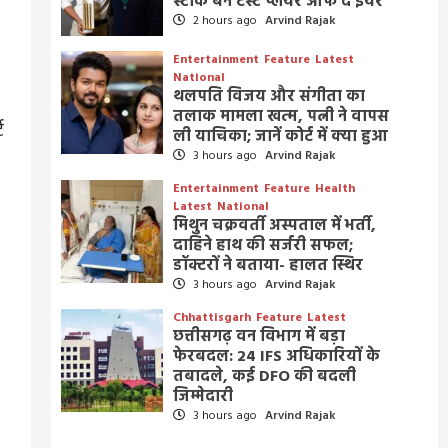
ं
स्टार्क बने टेस्ट प्लेयर ऑफ द ईयर
2 hours ago
Arvind Rajak
Entertainment
Feature
Latest
National
थलपति विजय और संगीता का
तलाक मामला खत्म, पत्नी ने वापस
ट
ली याचिका; जानें कोर्ट में क्या हुआ
3 hours ago
Arvind Rajak
Entertainment
Feature
Health
Latest
National
मिथुन चक्रवर्ती अस्पताल में भर्ती,
दाहिने हाथ की सर्जरी सफल;
डॉक्टरों ने बताया- हालत स्थिर
3 hours ago
Arvind Rajak
Chhattisgarh
Feature
Latest
छत्तीसगढ़ वन विभाग में बड़ा
फेरबदल: 24 IFS अधिकारियों के
तबादले, कई DFO की बदली
जिम्मेदारी
3 hours ago
Arvind Rajak