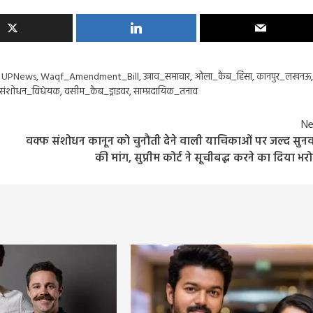
,
UPNews
,
Waqf_Amendment_Bill
,
उन्नाव_समाचार
,
ओला_कैब_हिंसा
,
कानपुर_लखनऊ
,
संशोधन_विधेयक
,
वसीम_कैब_ड्राइवर
,
साम्प्रदायिक_तनाव
Ne
वक्फ संशोधन कानून को चुनौती देने वाली याचिकाओं पर जल्द सुन
की मांग, सुप्रीम कोर्ट ने सूचीबद्ध करने का दिया भर
Entertainment
Feature
Latest
National
Bigg Boss 20: सलमान खान की दमदार वापसी! रिल
हुआ पहला टीज़र, जानिए कब से शुरू होगा नया सीजन