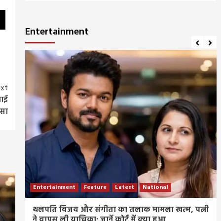
Entertainment
xt
वाई
ोसा
Entertainment
Feature
Latest
National
ीज
थलपति विजय और संगीता का तलाक मामला खत्म, पत्नी
ने वापस ली याचिका; जानें कोर्ट में क्या हुआ