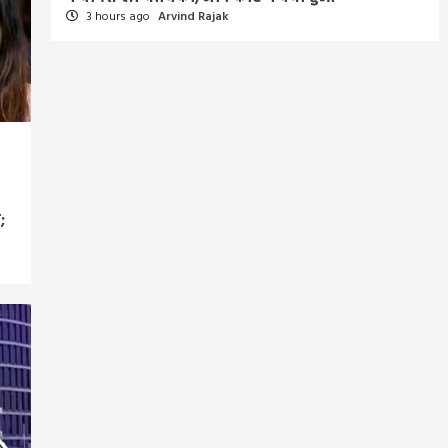
3 hours ago
Arvind Rajak
;