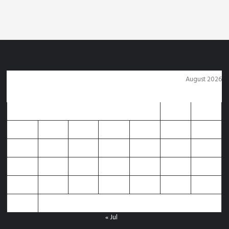
5 days ago
Arvind Rajak
August 2026
M
T
W
T
F
S
S
1
2
3
4
5
6
7
8
9
10
11
12
13
14
15
16
17
18
19
20
21
22
23
24
25
26
27
28
29
30
31
« Jul