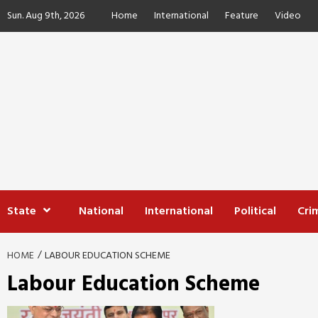
Skip
Sun. Aug 9th, 2026
Home
International
Feature
Video
to
content
State
National
International
Political
Cri
HOME
LABOUR EDUCATION SCHEME
Labour Education Scheme