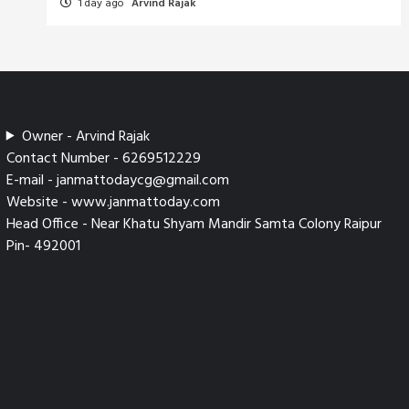
1 day ago
Arvind Rajak
Owner - Arvind Rajak
Contact Number - 6269512229
E-mail - janmattodaycg@gmail.com
Website - www.janmattoday.com
Head Office - Near Khatu Shyam Mandir Samta Colony Raipur
Pin- 492001