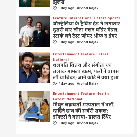
झुलसे
1 day ago
Arvind Rajak
Feature
International
Latest
Sports
ऑस्ट्रेलिया के ट्रैविस हेड ने लगातार
दूसरी बार जीता एलन बॉर्डर मेडल,
स्टार्क बने टेस्ट प्लेयर ऑफ द ईयर
1 day ago
Arvind Rajak
Entertainment
Feature
Latest
National
थलपति विजय और संगीता का
तलाक मामला खत्म, पत्नी ने वापस
ली याचिका; जानें कोर्ट में क्या हुआ
1 day ago
Arvind Rajak
Entertainment
Feature
Health
Latest
National
मिथुन चक्रवर्ती अस्पताल में भर्ती,
दाहिने हाथ की सर्जरी सफल;
डॉक्टरों ने बताया- हालत स्थिर
1 day ago
Arvind Rajak