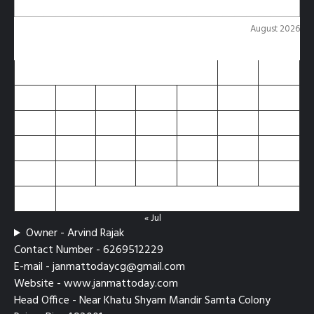
August 2026
M
T
W
T
F
S
S
1
2
3
4
5
6
7
8
9
10
11
12
13
14
15
16
17
18
19
20
21
22
23
24
25
26
27
28
29
30
31
« Jul
Owner - Arvind Rajak
Contact Number - 6269512229
E-mail - janmattodaycg@gmail.com
Website - www.janmattoday.com
Head Office - Near Khatu Shyam Mandir Samta Colony