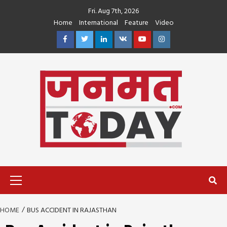
Skip
Fri. Aug 7th, 2026
to
Home
International
Feature
Video
content
Facebook
Twitter
Linkedin
VK
Youtube
Instagram
Primary
Menu
HOME
BUS ACCIDENT IN RAJASTHAN