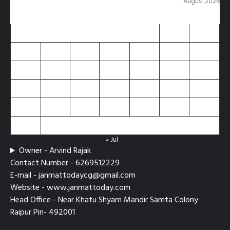
August 2026
M
T
W
T
F
S
S
1
2
3
4
5
6
7
8
9
10
11
12
13
14
15
16
17
18
19
20
21
22
23
24
25
26
27
28
29
30
31
« Jul
Owner - Arvind Rajak
Contact Number - 6269512229
E-mail - janmattodaycg@gmail.com
Website - www.janmattoday.com
Head Office - Near Khatu Shyam Mandir Samta Colony
Raipur Pin- 492001