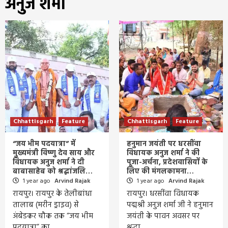
अनुज शर्मा
Chhattisgarh
Feature
Chhattisgarh
Feature
“जय भीम पदयात्रा” में
हनुमान जयंती पर धरसींवा
मुख्यमंत्री विष्णु देव साय और
विधायक अनुज शर्मा ने की
विधायक अनुज शर्मा ने दी
पूजा-अर्चना, प्रदेशवासियों के
बाबासाहेब को श्रद्धांजलि…
लिए की मंगलकामना…
1 year ago
Arvind Rajak
1 year ago
Arvind Rajak
रायपुर। रायपुर के तेलीबांधा
रायपुर। धरसींवा विधायक
तालाब (मरीन ड्राइव) से
पद्मश्री अनुज शर्मा जी ने हनुमान
अंबेडकर चौक तक “जय भीम
जयंती के पावन अवसर पर
पदयात्रा” का…
श्रद्धा…