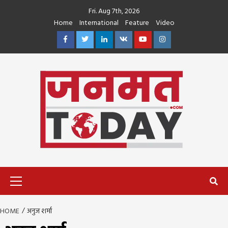
Skip
Fri. Aug 7th, 2026
to
Home
International
Feature
Video
content
Facebook
Twitter
Linkedin
VK
Youtube
Instagram
Primary
Menu
HOME
अनुज शर्मा